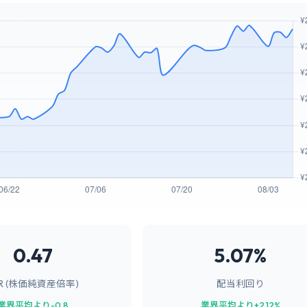
0.47
5.07%
BR (株価純資産倍率)
配当利回り
業界平均より-0.8
業界平均より+2.12%