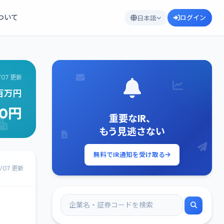
について
ログイン
日本語
/07 更新
3百万円
80円
重要なIR、
もう見逃さない
無料でIR通知を受け取る
8/07 更新