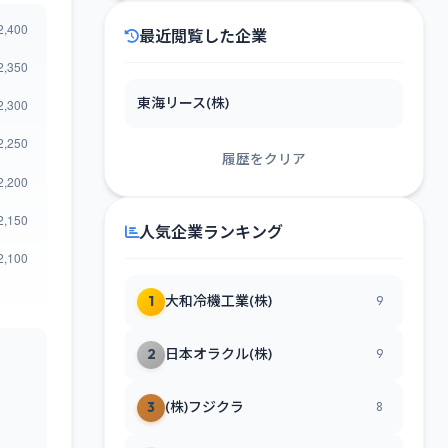
最近閲覧した企業
東海リース(株)
履歴をクリア
人気企業ランキング
1
大和冷機工業(株)
9
2
日本オラクル(株)
9
3
(株)フジクラ
8