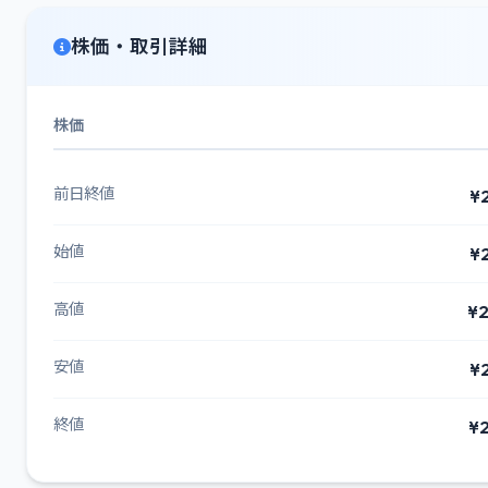
株価・取引詳細
株価
前日終値
¥
始値
¥
高値
¥2
安値
¥
終値
¥2