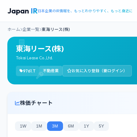
Japan
IR
日本企業のIR情報を、もっとわかりやすく、もっと身近に
ホーム
企業一覧
東海リース(株)
東海リース(株)
Tokai Lease Co.,Ltd.
9761.T
不動産業
お気に入り登録（要ログイン）
株価チャート
1W
1M
3M
6M
1Y
5Y