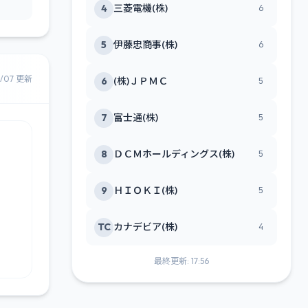
4
三菱電機(株)
6
5
伊藤忠商事(株)
6
8/07 更新
6
(株)ＪＰＭＣ
5
7
富士通(株)
5
8
ＤＣＭホールディングス(株)
5
9
ＨＩＯＫＩ(株)
5
TC
カナデビア(株)
4
最終更新: 17:56