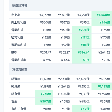
損益計算書
売上高
¥3,162億
¥3,587億
¥3,998億
¥4,568億
売上総利益
¥500億
¥537億
¥595億
¥744億
営業利益
¥151億
¥160億
¥204億
¥169億
経常利益
¥132億
¥159億
¥191億
¥170億
当期純利益
¥71億
¥92億
¥114億
¥93億
EPS
¥201.47
¥262.87
¥324.64
¥264.32
営業利益率
4.79%
4.46%
5.11%
3.70%
貸借対照表
総資産
¥2,125億
¥2,318億
¥2,494億
¥3,119億
純資産
¥1,189億
¥1,264億
¥1,353億
¥1,425億
総負債
¥935億
¥1,053億
¥1,141億
¥1,694億
現金
¥597億
¥468億
¥486億
¥269億
有利子負債
¥85億
¥87億
¥67億
¥387億