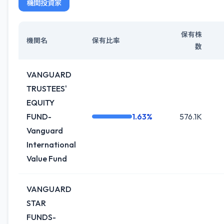
機関投資家
保有株
機関名
保有比率
数
VANGUARD
TRUSTEES'
EQUITY
FUND-
1.63%
576.1K
Vanguard
International
Value Fund
VANGUARD
STAR
FUNDS-