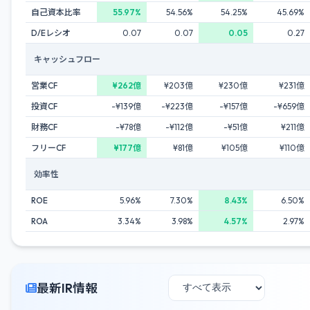
自己資本比率
55.97%
54.56%
54.25%
45.69%
D/Eレシオ
0.07
0.07
0.05
0.27
キャッシュフロー
営業CF
¥262億
¥203億
¥230億
¥231億
投資CF
-¥139億
-¥223億
-¥157億
-¥659億
財務CF
-¥78億
-¥112億
-¥51億
¥211億
フリーCF
¥177億
¥81億
¥105億
¥110億
効率性
ROE
5.96%
7.30%
8.43%
6.50%
ROA
3.34%
3.98%
4.57%
2.97%
最新IR情報