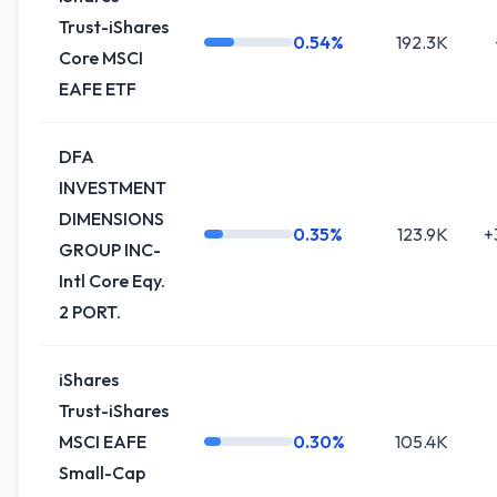
Trust-iShares
0.54%
192.3K
Core MSCI
EAFE ETF
DFA
INVESTMENT
DIMENSIONS
0.35%
123.9K
+
GROUP INC-
Intl Core Eqy.
2 PORT.
iShares
Trust-iShares
MSCI EAFE
0.30%
105.4K
Small-Cap