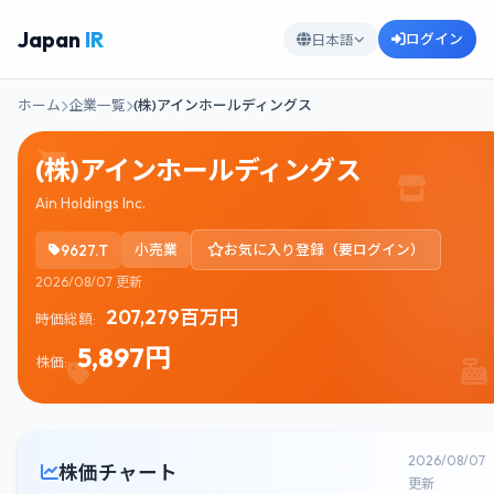
Japan
IR
ログイン
日本語
ホーム
企業一覧
(株)アインホールディングス
(株)アインホールディングス
Ain Holdings Inc.
9627.T
小売業
お気に入り登録（要ログイン）
2026/08/07 更新
207,279百万円
時価総額:
5,897円
株価:
2026/08/07
株価チャート
更新