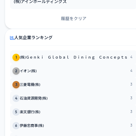
(株)アインホールディングス
履歴をクリア
人気企業ランキング
4
1
(株)Ｇｅｎｋｉ Ｇｌｏｂａｌ Ｄｉｎｉｎｇ Ｃｏｎｃｅｐｔｓ
4
2
イオン(株)
3
3
三菱電機(株)
3
4
石油資源開発(株)
3
5
楽天銀行(株)
3
6
伊藤忠商事(株)