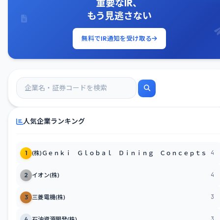
重要なIR、
もう見逃さない
無料でIR通知を受け取る
人気企業ランキング
4
1
(株)Ｇｅｎｋｉ Ｇｌｏｂａｌ Ｄｉｎｉｎｇ Ｃｏｎｃｅｐｔｓ
4
2
イオン(株)
3
3
三菱電機(株)
3
4
石油資源開発(株)