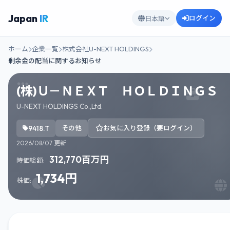
Japan
IR
ログイン
日本語
ホーム
企業一覧
株式会社U-NEXT HOLDINGS
剰余金の配当に関するお知らせ
(株)Ｕ－ＮＥＸＴ ＨＯＬＤＩＮＧＳ
U-NEXT HOLDINGS Co.,Ltd.
9418.T
その他
お気に入り登録（要ログイン）
2026/08/07 更新
312,770百万円
時価総額:
1,734円
株価: