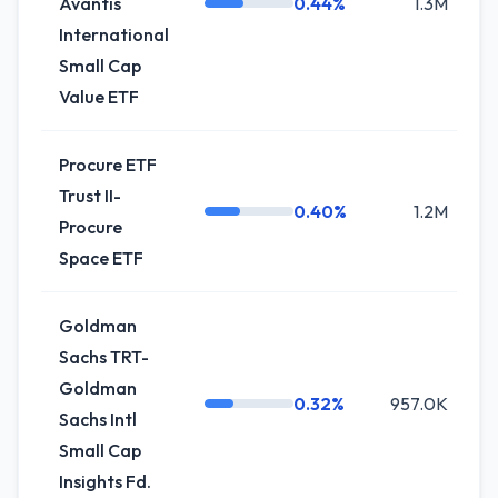
Avantis
0.44%
1.3M
International
Small Cap
Value ETF
Procure ETF
Trust II-
0.40%
1.2M
+
Procure
Space ETF
Goldman
Sachs TRT-
Goldman
0.32%
957.0K
Sachs Intl
Small Cap
Insights Fd.