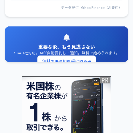
データ提供: Yahoo Finance（AI要約）
重要なIR、もう見逃さない
3,840社対応。AIが自動要約して通知。無料で始められます。
無料でIR通知を受け取る