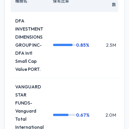
機関名
保有比率
数
DFA
INVESTMENT
DIMENSIONS
GROUP INC-
0.85%
2.5M
DFA Intl
Small Cap
Value PORT.
VANGUARD
STAR
FUNDS-
Vanguard
0.67%
2.0M
Total
International