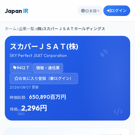
Japan
IR
ログイン
日本語
ホーム
企業一覧
(株)スカパーＪＳＡＴホールディングス
スカパーＪＳＡＴ(株)
SKY Perfect JSAT Corporation
9412.T
情報・通信業
お気に入り登録（要ログイン）
2026/08/07 更新
650,890百万円
時価総額:
2,296円
株価: