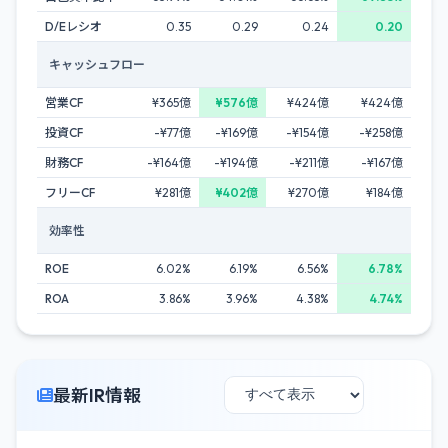
D/Eレシオ
0.35
0.29
0.24
0.20
キャッシュフロー
営業CF
¥365億
¥576億
¥424億
¥424億
投資CF
-¥77億
-¥169億
-¥154億
-¥258億
財務CF
-¥164億
-¥194億
-¥211億
-¥167億
フリーCF
¥281億
¥402億
¥270億
¥184億
効率性
ROE
6.02%
6.19%
6.56%
6.78%
ROA
3.86%
3.96%
4.38%
4.74%
最新IR情報