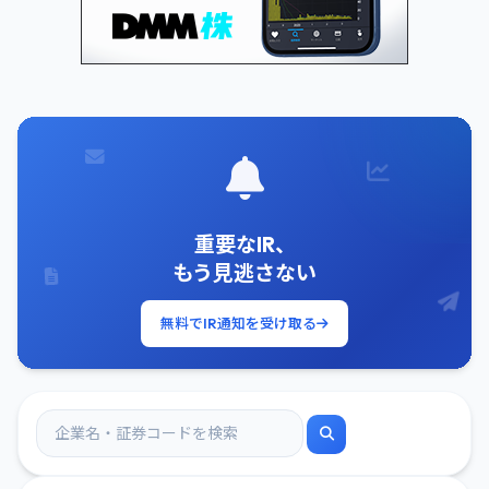
重要なIR、
もう見逃さない
無料でIR通知を受け取る