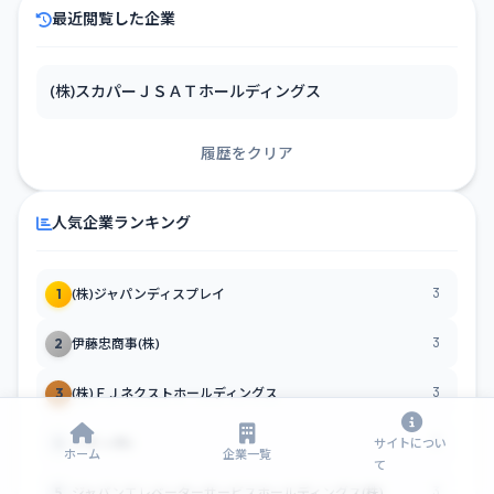
最近閲覧した企業
(株)スカパーＪＳＡＴホールディングス
履歴をクリア
人気企業ランキング
3
1
(株)ジャパンディスプレイ
3
2
伊藤忠商事(株)
3
3
(株)ＦＪネクストホールディングス
3
4
イオン(株)
サイトについ
ホーム
企業一覧
て
3
5
ジャパンエレベーターサービスホールディングス(株)