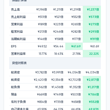
損益計算書
売上高
¥1,196億
¥1,211億
¥1,219億
¥1,237億
売上総利益
¥513億
¥521億
¥552億
¥573億
営業利益
¥189億
¥223億
¥265億
¥275億
経常利益
¥213億
¥246億
¥282億
¥295億
当期純利益
¥146億
¥158億
¥177億
¥191億
EPS
¥49.52
¥54.44
¥61.69
¥61.69
営業利益率
15.77%
18.43%
21.78%
22.22%
貸借対照表
総資産
¥3,782億
¥3,991億
¥4,054億
¥4,034億
純資産
¥2,420億
¥2,554億
¥2,702億
¥2,817億
総負債
¥1,362億
¥1,436億
¥1,352億
¥1,217億
現金
¥669億
¥749億
¥503億
¥786億
有利子負債
¥854億
¥735億
¥658億
¥552億
自己資本比率
63.99%
64.01%
66.65%
69.83%