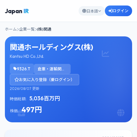
Japan
IR
ログイン
日本語
ホーム
企業一覧
(株)関通
関通ホールディングス(株)
Kantsu HD Co.,Ltd.
9326.T
倉庫・運輸関連業
お気に入り登録（要ログイン）
2026/08/07 更新
5,036百万円
時価総額:
497円
株価: