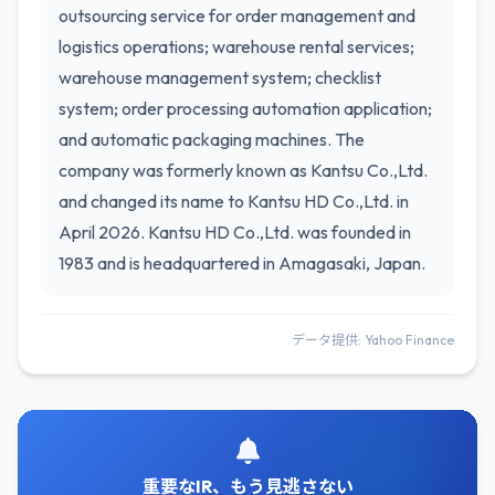
outsourcing service for order management and
logistics operations; warehouse rental services;
warehouse management system; checklist
system; order processing automation application;
and automatic packaging machines. The
company was formerly known as Kantsu Co.,Ltd.
and changed its name to Kantsu HD Co.,Ltd. in
April 2026. Kantsu HD Co.,Ltd. was founded in
1983 and is headquartered in Amagasaki, Japan.
データ提供: Yahoo Finance
重要なIR、もう見逃さない