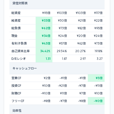
貸借対照表
総資産
¥95億
¥103億
¥103億
¥117億
純資産
¥33億
¥30億
¥21億
¥22億
総負債
¥62億
¥73億
¥82億
¥95億
現金
¥34億
¥24億
¥20億
¥24億
有利子負債
¥43億
¥57億
¥62億
¥73億
自己資本比率
34.42%
29.34%
20.27%
19.18%
D/Eレシオ
1.31
1.87
2.97
3.27
キャッシュフロー
営業CF
¥2億
-¥1億
-¥1億
¥5億
投資CF
¥10億
-¥21億
-¥7億
-¥11億
財務CF
-¥10億
¥11億
¥7億
¥10億
フリーCF
-¥8億
-¥7億
-¥8億
-¥0億
効率性