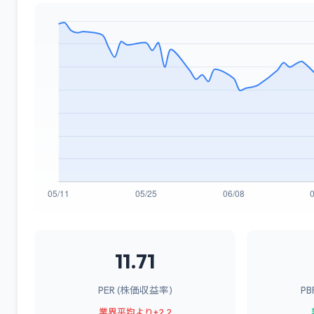
11.71
PER (株価収益率)
P
業界平均より+2.2