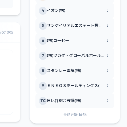
4
イオン(株)
3
5
サンケイリアルエステート投資法人
2
8/07 更新
6
(株)コーセー
2
7
(株)ツカダ・グローバルホールディング
2
8
スタンレー電気(株)
2
9
ＥＮＥＯＳホールディングス(株)
2
TC
日比谷総合設備(株)
2
最終更新: 16:56