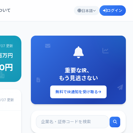
について
ログイン
日本語
/07 更新
4百万円
00円
重要なIR、
もう見逃さない
無料でIR通知を受け取る
8/07 更新