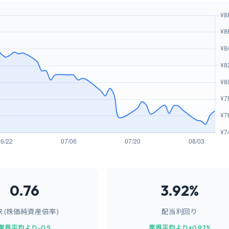
0.76
3.92%
BR (株価純資産倍率)
配当利回り
業界平均より-0.5
業界平均より+0.97%