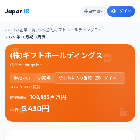
Japan
IR
ログイン
日本語
ホーム
企業一覧
株式会社ギフトホールディングス
2026 年10 月期３月度 …
(株)ギフトホールディングス
Gift Holdings Inc.
9279.T
小売業
お気に入り登録（要ログイン）
2026/08/07 更新
108,853百万円
時価総額:
5,430円
株価: