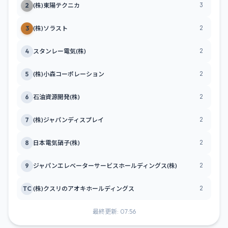
3
2
(株)東陽テクニカ
2
3
(株)ソラスト
2
4
スタンレー電気(株)
2
5
(株)小森コーポレーション
2
6
石油資源開発(株)
2
7
(株)ジャパンディスプレイ
2
8
日本電気硝子(株)
2
9
ジャパンエレベーターサービスホールディングス(株)
2
TC
(株)クスリのアオキホールディングス
最終更新: 07:56