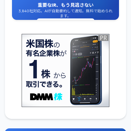
重要なIR、もう見逃さない
3,840社対応。AIが自動要約して通知。無料で始められ
ます。
無料でIR通知を受け取る