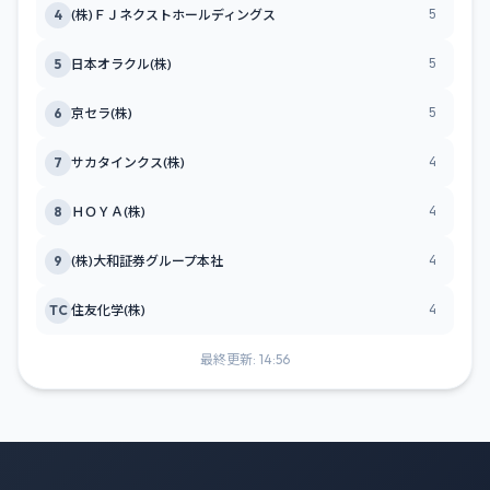
5
4
(株)ＦＪネクストホールディングス
5
5
日本オラクル(株)
5
6
京セラ(株)
4
7
サカタインクス(株)
4
8
ＨＯＹＡ(株)
4
9
(株)大和証券グループ本社
4
TC
住友化学(株)
最終更新: 14:56