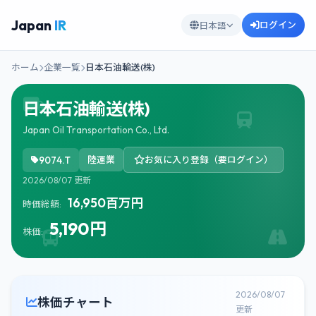
Japan
IR
ログイン
日本語
ホーム
企業一覧
日本石油輸送(株)
日本石油輸送(株)
Japan Oil Transportation Co., Ltd.
9074.T
陸運業
お気に入り登録（要ログイン）
2026/08/07 更新
16,950百万円
時価総額:
5,190円
株価:
2026/08/07
株価チャート
更新