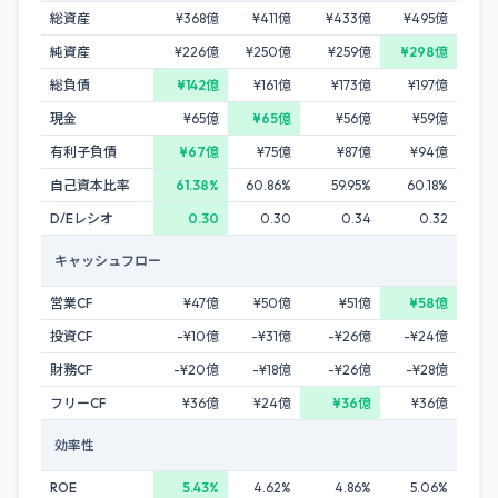
総資産
¥368億
¥411億
¥433億
¥495億
純資産
¥226億
¥250億
¥259億
¥298億
総負債
¥142億
¥161億
¥173億
¥197億
現金
¥65億
¥65億
¥56億
¥59億
有利子負債
¥67億
¥75億
¥87億
¥94億
自己資本比率
61.38%
60.86%
59.95%
60.18%
D/Eレシオ
0.30
0.30
0.34
0.32
キャッシュフロー
営業CF
¥47億
¥50億
¥51億
¥58億
投資CF
-¥10億
-¥31億
-¥26億
-¥24億
財務CF
-¥20億
-¥18億
-¥26億
-¥28億
フリーCF
¥36億
¥24億
¥36億
¥36億
効率性
ROE
5.43%
4.62%
4.86%
5.06%