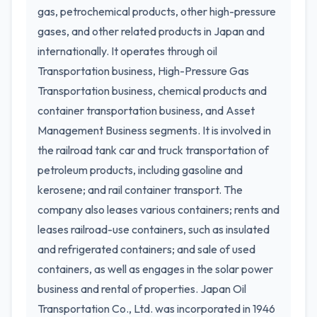
gas, petrochemical products, other high-pressure
gases, and other related products in Japan and
internationally. It operates through oil
Transportation business, High-Pressure Gas
Transportation business, chemical products and
container transportation business, and Asset
Management Business segments. It is involved in
the railroad tank car and truck transportation of
petroleum products, including gasoline and
kerosene; and rail container transport. The
company also leases various containers; rents and
leases railroad-use containers, such as insulated
and refrigerated containers; and sale of used
containers, as well as engages in the solar power
business and rental of properties. Japan Oil
Transportation Co., Ltd. was incorporated in 1946