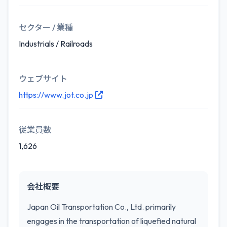
セクター / 業種
Industrials / Railroads
ウェブサイト
https://www.jot.co.jp
従業員数
1,626
会社概要
Japan Oil Transportation Co., Ltd. primarily
engages in the transportation of liquefied natural