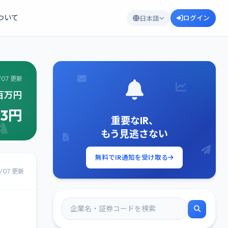
について
ログイン
日本語
/07 更新
2百万円
23円
重要なIR、
もう見逃さない
無料でIR通知を受け取る
8/07 更新