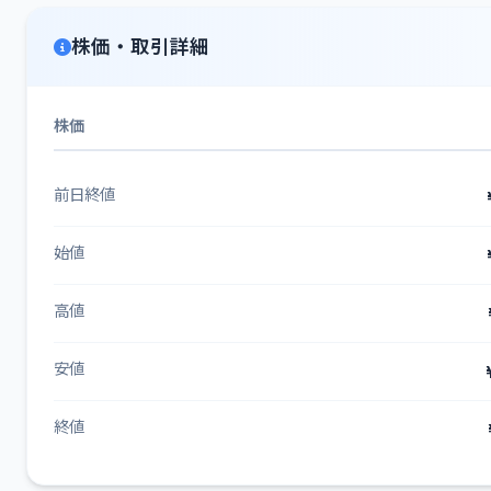
株価・取引詳細
株価
前日終値
始値
高値
安値
終値