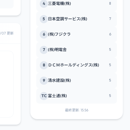
4
三菱電機(株)
8
5
日本空調サービス(株)
7
8/07 更新
6
(株)フジクラ
6
7
(株)明電舎
5
8
ＤＣＭホールディングス(株)
5
9
清水建設(株)
5
TC
富士通(株)
5
最終更新: 15:56