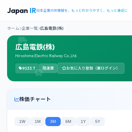
Japan
IR
日本企業のIR情報を、もっとわかりやすく、もっと身近に
ホーム
企業一覧
広島電鉄(株)
広島電鉄(株)
Hiroshima Electric Railway Co.,Ltd.
9033.T
陸運業
お気に入り登録（要ログイン）
株価チャート
1W
1M
3M
6M
1Y
5Y