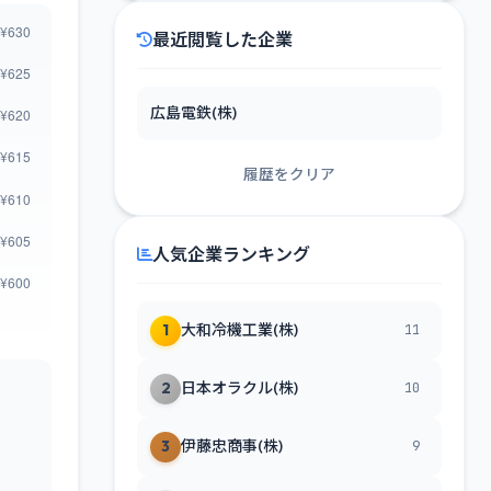
最近閲覧した企業
広島電鉄(株)
履歴をクリア
人気企業ランキング
1
大和冷機工業(株)
11
2
日本オラクル(株)
10
3
伊藤忠商事(株)
9