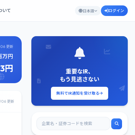
について
ログイン
日本語
/06 更新
5百万円
73円
重要なIR、
もう見逃さない
無料でIR通知を受け取る
8/06 更新