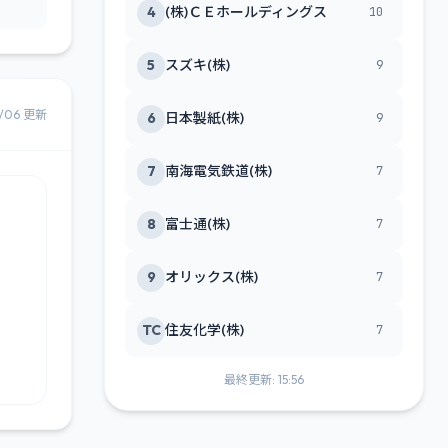
4
(株)ＣＥホールディングス
10
5
スズキ(株)
9
8/06 更新
6
日本製紙(株)
9
7
南海電気鉄道(株)
7
8
富士通(株)
7
9
オリックス(株)
7
TC
住友化学(株)
7
最終更新: 15:56