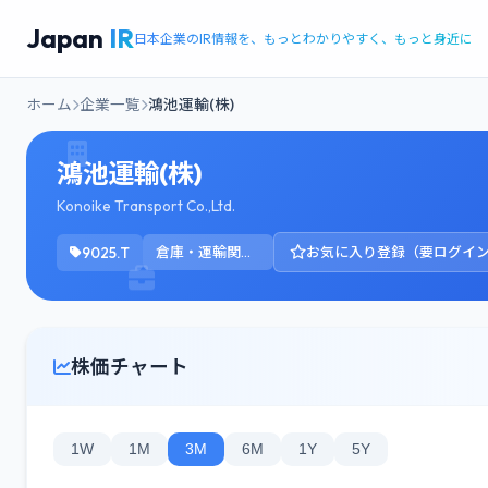
Japan
IR
日本企業のIR情報を、もっとわかりやすく、もっと身近に
ホーム
企業一覧
鴻池運輸(株)
鴻池運輸(株)
Konoike Transport Co.,Ltd.
9025.T
倉庫・運輸関連業
お気に入り登録（要ログイ
株価チャート
1W
1M
3M
6M
1Y
5Y