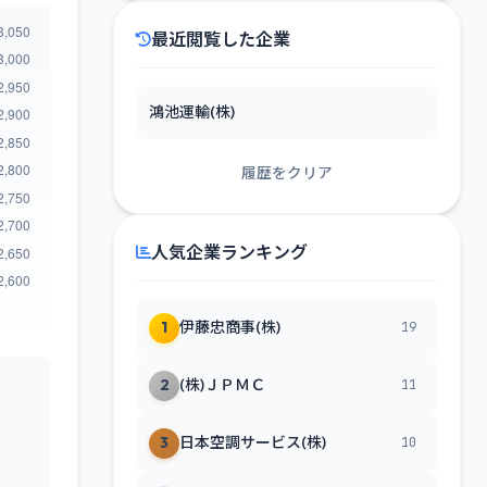
最近閲覧した企業
鴻池運輸(株)
履歴をクリア
人気企業ランキング
1
伊藤忠商事(株)
19
2
(株)ＪＰＭＣ
11
3
日本空調サービス(株)
10