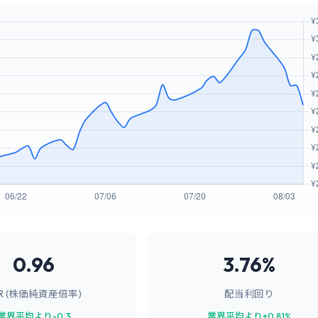
0.96
3.76%
BR (株価純資産倍率)
配当利回り
業界平均より-0.3
業界平均より+0.81%