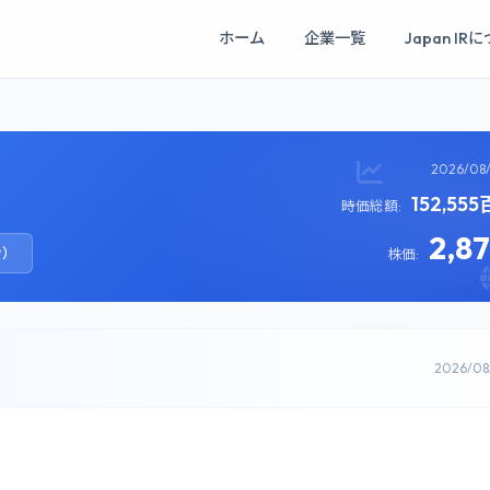
ホーム
企業一覧
Japan IR
2026/08
152,55
時価総額:
2,8
ン）
株価:
2026/0