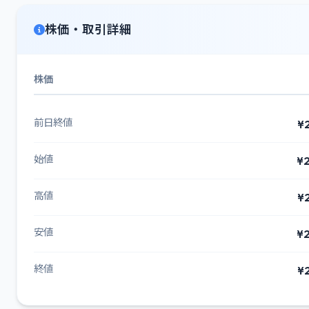
株価・取引詳細
株価
前日終値
¥
始値
¥2
高値
¥
安値
¥2
終値
¥