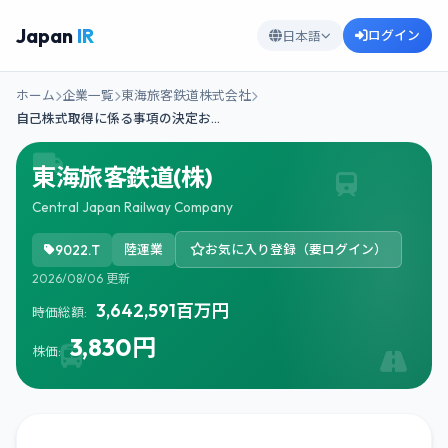
Japan
IR
ログイン
日本語
ホーム
企業一覧
東海旅客鉄道株式会社
自己株式取得に係る事項の決定お…
東海旅客鉄道(株)
Central Japan Railway Company
9022.T
陸運業
お気に入り登録（要ログイン）
2026/08/06 更新
3,642,591百万円
時価総額:
3,830円
株価: