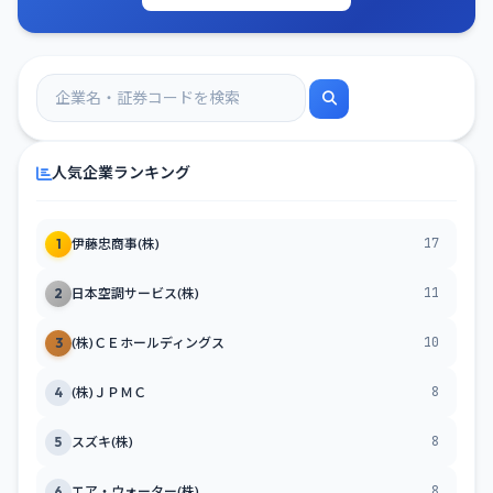
人気企業ランキング
17
1
伊藤忠商事(株)
11
2
日本空調サービス(株)
10
3
(株)ＣＥホールディングス
8
4
(株)ＪＰＭＣ
8
5
スズキ(株)
8
6
エア・ウォーター(株)