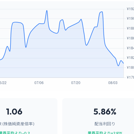
1.06
5.86%
BR (株価純資産倍率)
配当利回り
業界平均より-0.2
業界平均より+2.91%