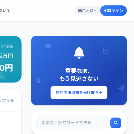
について
ログイン
日本語
/07 更新
4百万円
00円
重要なIR、
もう見逃さない
無料でIR通知を受け取る
8/07 更新