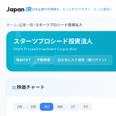
Japan
IR
日本企業のIR情報を、もっとわかりやすく、もっと身近に
ホーム
企業一覧
スターツプロシード投資法人
スターツプロシード投資法人
Starts Proceed Investment Corporation
8979.T
不動産業
お気に入り登録（要ログイン）
株価チャート
1W
1M
3M
6M
1Y
5Y