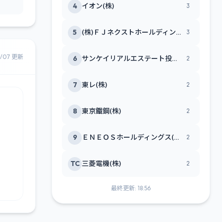
4
イオン(株)
3
5
(株)ＦＪネクストホールディングス
3
8/07 更新
6
サンケイリアルエステート投資法人
2
7
東レ(株)
2
8
東京鐵鋼(株)
2
9
ＥＮＥＯＳホールディングス(株)
2
TC
三菱電機(株)
2
最終更新: 18:56