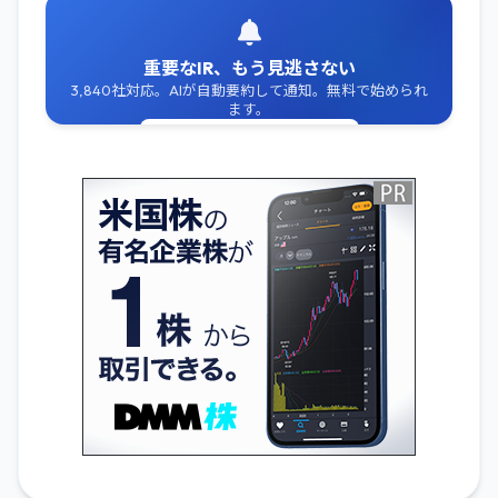
重要なIR、もう見逃さない
3,840社対応。AIが自動要約して通知。無料で始められ
ます。
無料でIR通知を受け取る