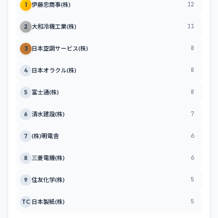
12
1
伊藤忠商事(株)
11
2
大和冷機工業(株)
8
3
日本空調サービス(株)
8
4
日本オラクル(株)
8
5
富士通(株)
7
6
清水建設(株)
6
7
(株)明電舎
6
8
三菱電機(株)
5
9
住友化学(株)
5
TC
日本製紙(株)