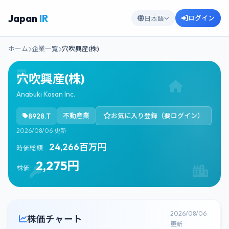
Japan
IR
ログイン
日本語
ホーム
企業一覧
穴吹興産(株)
穴吹興産(株)
Anabuki Kosan Inc.
8928.T
不動産業
お気に入り登録（要ログイン）
2026/08/06 更新
24,266百万円
時価総額:
2,275円
株価:
2026/08/06
株価チャート
更新