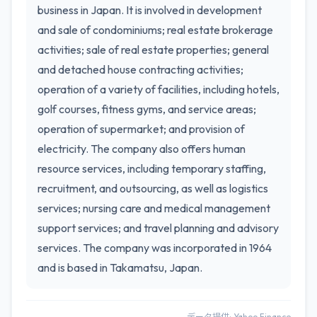
business in Japan. It is involved in development
and sale of condominiums; real estate brokerage
activities; sale of real estate properties; general
and detached house contracting activities;
operation of a variety of facilities, including hotels,
golf courses, fitness gyms, and service areas;
operation of supermarket; and provision of
electricity. The company also offers human
resource services, including temporary staffing,
recruitment, and outsourcing, as well as logistics
services; nursing care and medical management
support services; and travel planning and advisory
services. The company was incorporated in 1964
and is based in Takamatsu, Japan.
データ提供: Yahoo Finance