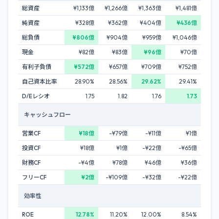
総資産
¥1,133億
¥1,266億
¥1,363億
¥1,481億
純資産
¥328億
¥362億
¥404億
¥436億
総負債
¥806億
¥904億
¥959億
¥1,046億
現金
¥82億
¥83億
¥96億
¥70億
有利子負債
¥572億
¥657億
¥709億
¥752億
自己資本比率
28.90%
28.56%
29.62%
29.41%
D/Eレシオ
1.75
1.82
1.76
1.73
キャッシュフロー
営業CF
¥18億
-¥79億
-¥11億
¥1億
投資CF
¥18億
¥1億
-¥22億
-¥65億
財務CF
-¥4億
¥78億
¥46億
¥36億
フリーCF
¥2億
-¥109億
-¥32億
-¥22億
効率性
ROE
12.78%
11.20%
12.00%
8.54%