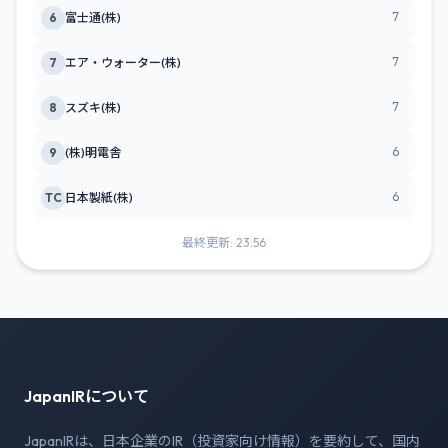
7
6
富士通(株)
7
7
エア・ウォーター(株)
7
8
スズキ(株)
6
9
(株)明電舎
6
TC
日本製紙(株)
最終更新: 23:56
JapanIRについて
JapanIRは、日本企業のIR（投資家向け情報）を要約して、国内