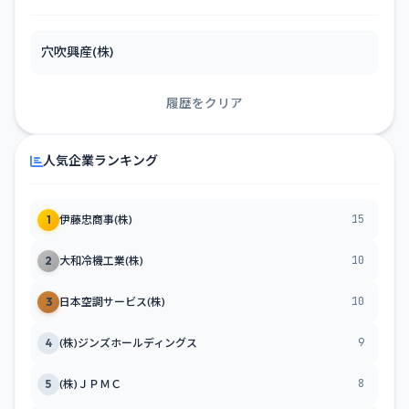
穴吹興産(株)
履歴をクリア
人気企業ランキング
15
1
伊藤忠商事(株)
10
2
大和冷機工業(株)
10
3
日本空調サービス(株)
9
4
(株)ジンズホールディングス
8
5
(株)ＪＰＭＣ