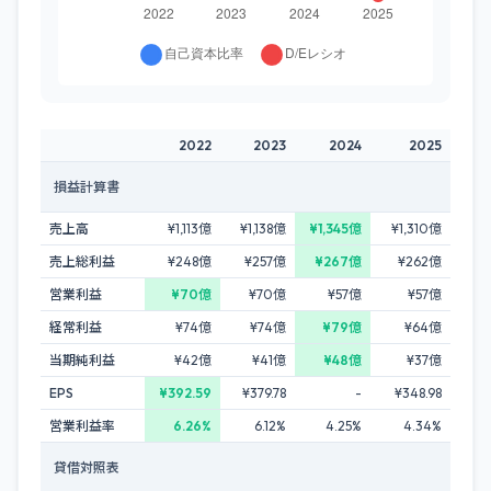
2022
2023
2024
2025
損益計算書
売上高
¥1,113億
¥1,138億
¥1,345億
¥1,310億
売上総利益
¥248億
¥257億
¥267億
¥262億
営業利益
¥70億
¥70億
¥57億
¥57億
経常利益
¥74億
¥74億
¥79億
¥64億
当期純利益
¥42億
¥41億
¥48億
¥37億
EPS
¥392.59
¥379.78
-
¥348.98
営業利益率
6.26%
6.12%
4.25%
4.34%
貸借対照表