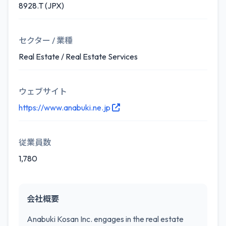
8928.T (JPX)
セクター / 業種
Real Estate / Real Estate Services
ウェブサイト
https://www.anabuki.ne.jp
従業員数
1,780
会社概要
Anabuki Kosan Inc. engages in the real estate