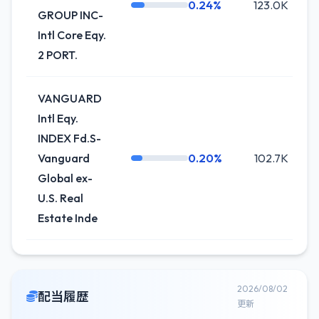
0.24%
123.0K
0
GROUP INC-
Intl Core Eqy.
2 PORT.
VANGUARD
Intl Eqy.
INDEX Fd.S-
Vanguard
0.20%
102.7K
+
Global ex-
U.S. Real
Estate Inde
2026/08/02
配当履歴
更新