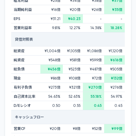
経常利益
¥25億
¥34億
¥38億
¥57億
当期純利益
¥16億
¥20億
¥26億
¥35億
EPS
¥31.21
¥40.23
-
-
営業利益率
9.81%
12.27%
14.38%
18.28%
貸借対照表
総資産
¥1,004億
¥1,105億
¥1,086億
¥1,120億
純資産
¥548億
¥581億
¥599億
¥616億
総負債
¥456億
¥523億
¥487億
¥505億
現金
¥86億
¥108億
¥72億
¥132億
有利子負債
¥273億
¥321億
¥270億
¥276億
自己資本比率
54.63%
52.63%
55.18%
54.97%
D/Eレシオ
0.50
0.55
0.45
0.45
キャッシュフロー
営業CF
¥20億
¥8億
¥52億
¥99億