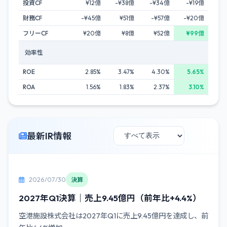
投資CF
¥12億
-¥38億
-¥34億
-¥19億
財務CF
-¥45億
¥51億
-¥57億
-¥20億
フリーCF
¥20億
¥8億
¥52億
¥99億
効率性
ROE
2.85%
3.47%
4.30%
5.65%
ROA
1.56%
1.83%
2.37%
3.10%
最新IR情報
2026/07/30
決算
2027年Q1決算｜売上9.45億円（前年比+4.4%）
空港施設株式会社は2027年Q1に売上9.45億円を達成し、前