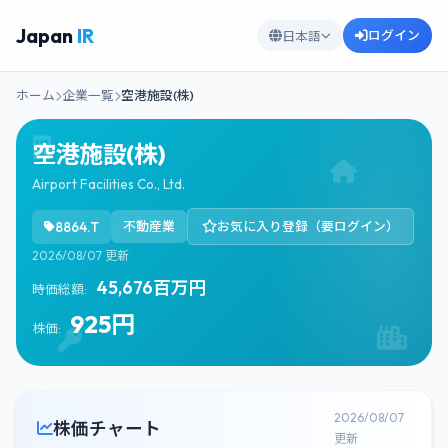
Japan
IR
ログイン
日本語
ホーム
企業一覧
空港施設(株)
空港施設(株)
Airport Facilities Co., Ltd.
8864.T
不動産業
お気に入り登録（要ログイン）
2026/08/07 更新
45,676百万円
時価総額:
925円
株価:
2026/08/07
株価チャート
更新