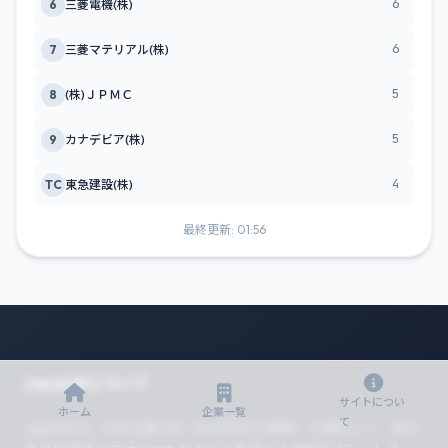
6
6
三菱電機(株)
6
7
三菱マテリアル(株)
5
8
(株)ＪＰＭＣ
5
9
カナデビア(株)
4
TC
東急建設(株)
最終更新: 01:56
JapanIRについて
サイトについ
ホーム
企業一覧
て
JapanIRは、日本企業のIR（投資家向け情報）を要約して、国内