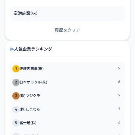
空港施設(株)
履歴をクリア
人気企業ランキング
9
1
伊藤忠商事(株)
8
2
日本オラクル(株)
7
3
(株)フジクラ
7
4
(株)しまむら
6
5
富士通(株)