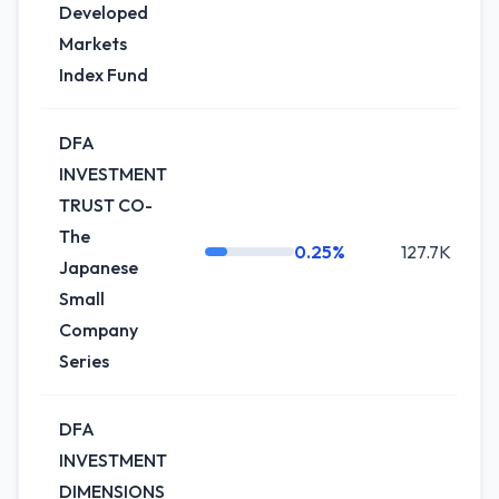
Developed
Markets
Index Fund
DFA
INVESTMENT
TRUST CO-
The
0.25%
127.7K
0
Japanese
Small
Company
Series
DFA
INVESTMENT
DIMENSIONS