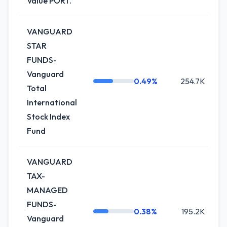
Value PORT.
VANGUARD
STAR
FUNDS-
Vanguard
0.49%
254.7K
0
Total
International
Stock Index
Fund
VANGUARD
TAX-
MANAGED
FUNDS-
0.38%
195.2K
0
Vanguard