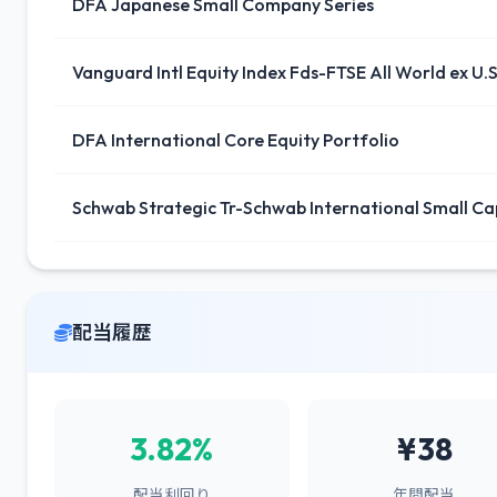
DFA Japanese Small Company Series
Vanguard Intl Equity Index Fds-FTSE All World ex U.
DFA International Core Equity Portfolio
Schwab Strategic Tr-Schwab International Small Ca
配当履歴
3.82%
¥38
配当利回り
年間配当