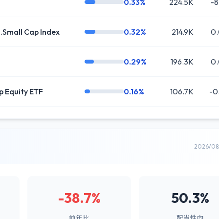
0.33%
224.5K
-8
S.Small Cap Index
0.32%
214.9K
0
0.29%
196.3K
0
p Equity ETF
0.16%
106.7K
-0
2026/0
-38.7%
50.3%
前年比
配当性向