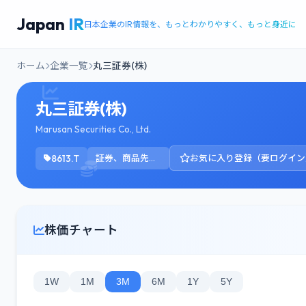
Japan
IR
日本企業のIR情報を、もっとわかりやすく、もっと身近に
ホーム
企業一覧
丸三証券(株)
丸三証券(株)
Marusan Securities Co., Ltd.
8613.T
証券、商品先物取引業
お気に入り登録（要ログイン
株価チャート
1W
1M
3M
6M
1Y
5Y