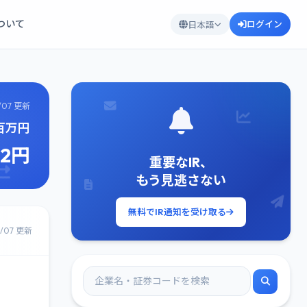
について
ログイン
日本語
/07 更新
8百万円
12円
重要なIR、
もう見逃さない
無料でIR通知を受け取る
8/07 更新