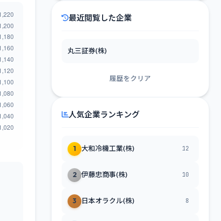
最近閲覧した企業
丸三証券(株)
履歴をクリア
人気企業ランキング
1
大和冷機工業(株)
12
2
伊藤忠商事(株)
10
3
日本オラクル(株)
8