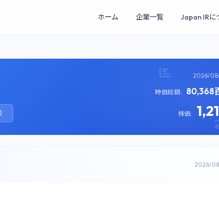
ホーム
企業一覧
Japan IR
2026/08
80,36
時価総額:
1,2
）
株価:
2026/0