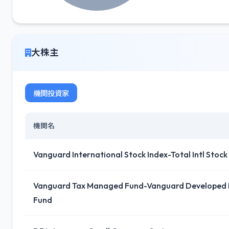
大株主
機関投資家
機関名
Vanguard International Stock Index-Total Intl Stock
Vanguard Tax Managed Fund-Vanguard Developed 
Fund