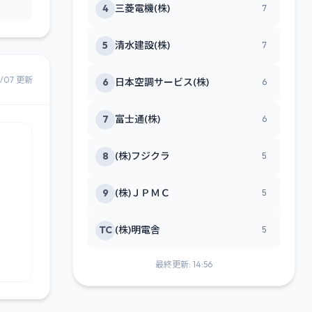
4
三菱電機(株)
7
5
清水建設(株)
7
8/07 更新
6
日本空調サービス(株)
6
7
富士通(株)
6
8
(株)フジクラ
5
9
(株)ＪＰＭＣ
5
TC
(株)明電舎
5
最終更新: 14:56