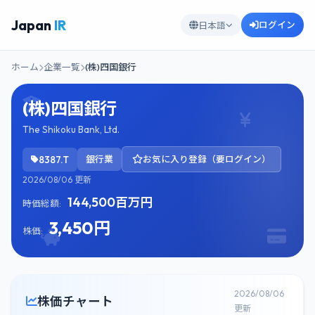
Japan
IR
ログイン
日本語
ホーム
企業一覧
(株)四国銀行
(株)四国銀行
The Shikoku Bank, Ltd.
8387.T
銀行業
お気に入り登録（要ログイン）
2026/08/06 更新
144,500百万円
時価総額:
3,450円
株価:
2026/08/06
株価チャート
更新