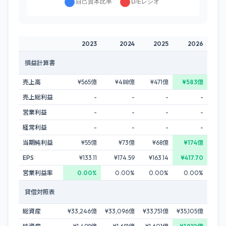
2023
2024
2025
2026
損益計算書
売上高
¥565億
¥488億
¥471億
¥583億
売上総利益
-
-
-
-
営業利益
-
-
-
-
経常利益
-
-
-
-
当期純利益
¥55億
¥73億
¥68億
¥174億
EPS
¥133.11
¥174.59
¥163.14
¥417.70
営業利益率
0.00%
0.00%
0.00%
0.00%
貸借対照表
総資産
¥33,246億
¥33,096億
¥33,751億
¥35,105億