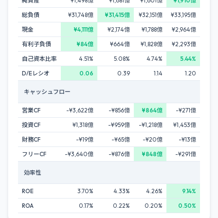
純資産
¥1,498億
¥1,681億
¥1,601億
¥1,910億
総負債
¥31,748億
¥31,415億
¥32,151億
¥33,195億
現金
¥4,111億
¥2,174億
¥1,788億
¥2,964億
有利子負債
¥84億
¥664億
¥1,828億
¥2,293億
自己資本比率
4.51%
5.08%
4.74%
5.44%
D/Eレシオ
0.06
0.39
1.14
1.20
キャッシュフロー
営業CF
-¥3,622億
-¥856億
¥864億
-¥271億
投資CF
¥1,318億
-¥959億
-¥1,218億
¥1,453億
財務CF
-¥19億
-¥65億
-¥20億
-¥13億
フリーCF
-¥3,640億
-¥876億
¥848億
-¥291億
効率性
ROE
3.70%
4.33%
4.26%
9.14%
ROA
0.17%
0.22%
0.20%
0.50%