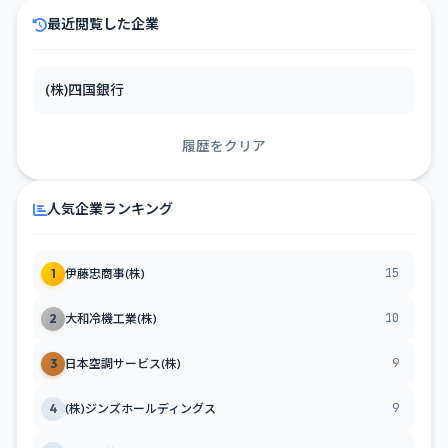
最近閲覧した企業
(株)四国銀行
履歴をクリア
人気企業ランキング
15
1
伊藤忠商事(株)
10
2
大和冷機工業(株)
9
3
日本空調サービス(株)
9
4
(株)ジンズホールディングス