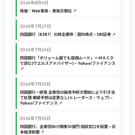
2026年8月4日
株価｜Web東奥 - 東奥日報社 ↗
2026年7月27日
四国銀行（8387）の株主優待｜国内株式 - SBI証券 ↗
2026年7月24日
四国銀行「ボリューム面でも復調ムード」＝ＭＡＣＤ
で読む(ウエルスアドバイザー) - Yahoo!ファイナンス
↗
2026年7月10日
四国銀行－続落 全東信の破産手続き開始により引き当
て処理 業績予想は変更なし(トレーダーズ・ウェブ) -
Yahoo!ファイナンス ↗
2026年7月10日
四国銀行、全東信向け債権10億円 相談窓口を設置 - 日
本経済新聞 ↗