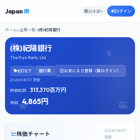
Japan
IR
ログイン
日本語
ホーム
企業一覧
(株)紀陽銀行
(株)紀陽銀行
The Kiyo Bank, Ltd.
8370.T
銀行業
お気に入り登録（要ログイン）
2026/08/07 更新
313,370百万円
時価総額:
4,865円
株価:
2026/08/07
株価チャート
更新