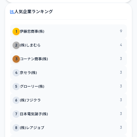
人気企業ランキング
9
1
伊藤忠商事(株)
4
2
(株)しまむら
3
3
コーナン商事(株)
3
4
京セラ(株)
3
5
グローリー(株)
3
6
(株)フジクラ
3
7
日本電気硝子(株)
3
8
(株)レアジョブ