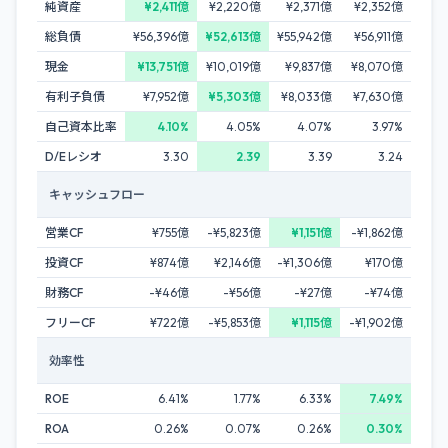
純資産
¥2,411億
¥2,220億
¥2,371億
¥2,352億
総負債
¥56,396億
¥52,613億
¥55,942億
¥56,911億
現金
¥13,751億
¥10,019億
¥9,837億
¥8,070億
有利子負債
¥7,952億
¥5,303億
¥8,033億
¥7,630億
自己資本比率
4.10%
4.05%
4.07%
3.97%
D/Eレシオ
3.30
2.39
3.39
3.24
キャッシュフロー
営業CF
¥755億
-¥5,823億
¥1,151億
-¥1,862億
投資CF
¥874億
¥2,146億
-¥1,306億
¥170億
財務CF
-¥46億
-¥56億
-¥27億
-¥74億
フリーCF
¥722億
-¥5,853億
¥1,115億
-¥1,902億
効率性
ROE
6.41%
1.77%
6.33%
7.49%
ROA
0.26%
0.07%
0.26%
0.30%