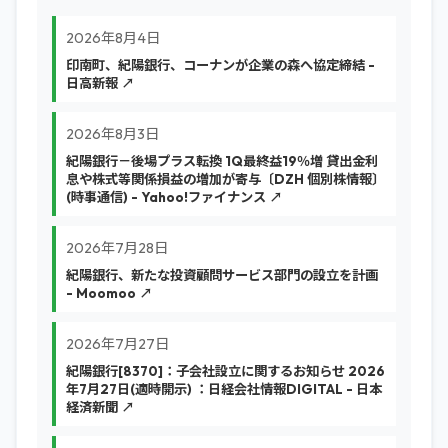
2026年8月4日
印南町、紀陽銀行、コーナンが企業の森へ協定締結 -
日高新報 ↗
2026年8月3日
紀陽銀行－後場プラス転換 1Q最終益19％増 貸出金利
息や株式等関係損益の増加が寄与〔DZH 個別株情報〕
(時事通信) - Yahoo!ファイナンス ↗
2026年7月28日
紀陽銀行、新たな投資顧問サービス部門の設立を計画
- Moomoo ↗
2026年7月27日
紀陽銀行[8370]：子会社設立に関するお知らせ 2026
年7月27日(適時開示) ：日経会社情報DIGITAL - 日本
経済新聞 ↗