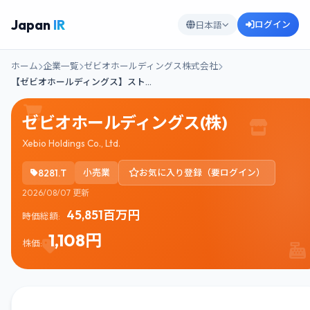
Japan
IR
ログイン
日本語
ホーム
企業一覧
ゼビオホールディングス株式会社
【ゼビオホールディングス】スト…
ゼビオホールディングス(株)
Xebio Holdings Co., Ltd.
8281.T
小売業
お気に入り登録（要ログイン）
2026/08/07 更新
45,851百万円
時価総額:
1,108円
株価: