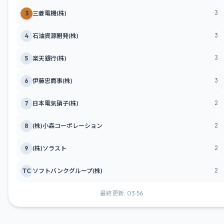
3
3
三菱電機(株)
3
4
石油資源開発(株)
3
5
楽天銀行(株)
3
6
伊藤忠商事(株)
2
7
日本電気硝子(株)
2
8
(株)小森コーポレーション
2
9
(株)ソラスト
2
TC
ソフトバンクグループ(株)
最終更新: 03:56