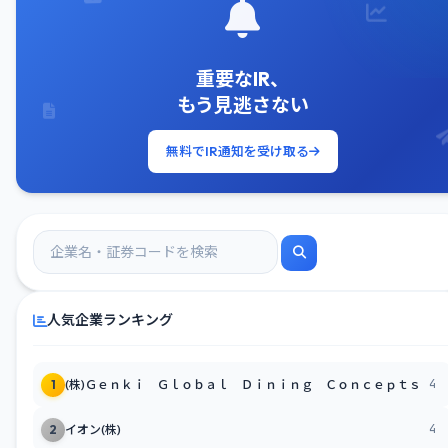
重要なIR、
もう見逃さない
無料でIR通知を受け取る
人気企業ランキング
4
1
(株)Ｇｅｎｋｉ Ｇｌｏｂａｌ Ｄｉｎｉｎｇ Ｃｏｎｃｅｐｔｓ
4
2
イオン(株)