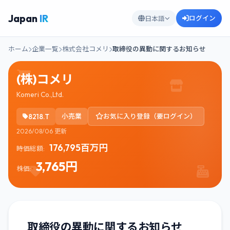
Japan
IR
ログイン
日本語
ホーム
企業一覧
株式会社コメリ
取締役の異動に関するお知らせ
(株)コメリ
Komeri Co.,Ltd.
8218.T
小売業
お気に入り登録（要ログイン）
2026/08/06 更新
176,795百万円
時価総額:
3,765円
株価:
取締役の異動に関するお知らせ