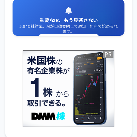
重要なIR、もう見逃さない
3,840社対応。AIが自動要約して通知。無料で始められ
ます。
無料でIR通知を受け取る