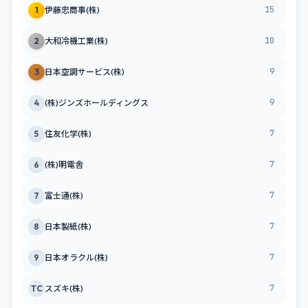
15
1
伊藤忠商事(株)
10
2
大和冷機工業(株)
9
3
日本空調サービス(株)
9
4
(株)ジンズホールディングス
7
5
住友化学(株)
7
6
(株)明電舎
7
7
富士通(株)
7
8
日本製紙(株)
7
9
日本オラクル(株)
7
TC
スズキ(株)