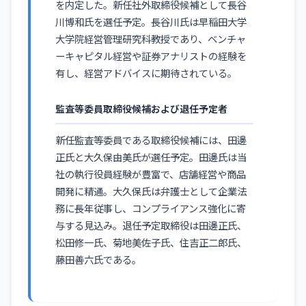
を内定した。新任社外取締役候補として長谷
川博和氏を選任予定。長谷川氏は早稲田大学
大学院経営管理研究科教授であり、ベンチャ
ーキャピタル経営や証券アナリストの経験を
有し、経営アドバイスに期待されている。
監査等委員取締役候補および退任予定者
新任監査等委員である取締役候補には、田邊
正氏と大久保由美氏が選任予定。田邊氏は当
社の執行役員経験が豊富で、店舗経営や商品
開発に精通。大久保氏は弁護士として企業法
務に長年従事し、コンプライアンス強化に寄
与する見込み。退任予定取締役は田邊正氏、
松田修一氏、菊地美佐子氏、住吉正二郎氏、
藤田善六氏である。