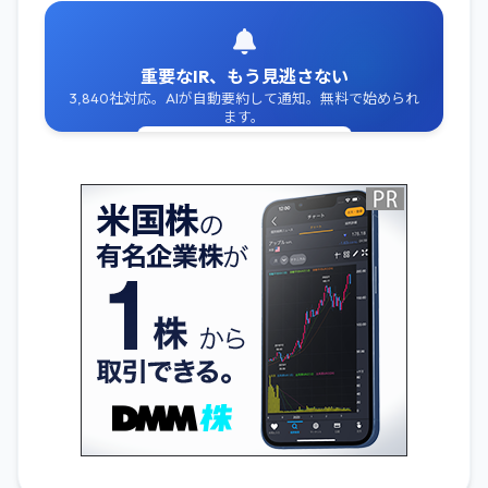
重要なIR、もう見逃さない
3,840社対応。AIが自動要約して通知。無料で始められ
ます。
無料でIR通知を受け取る