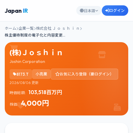
Japan
IR
ログイン
日本語
ホーム
企業一覧
株式会社 Ｊ ｏ ｓ ｈ ｉ ｎ
株主優待制度の電子化と内容変更…
(株)Ｊｏｓｈｉｎ
Joshin Corporation
8173.T
小売業
お気に入り登録（要ログイン）
2026/08/06 更新
103,518百万円
時価総額:
4,000円
株価: