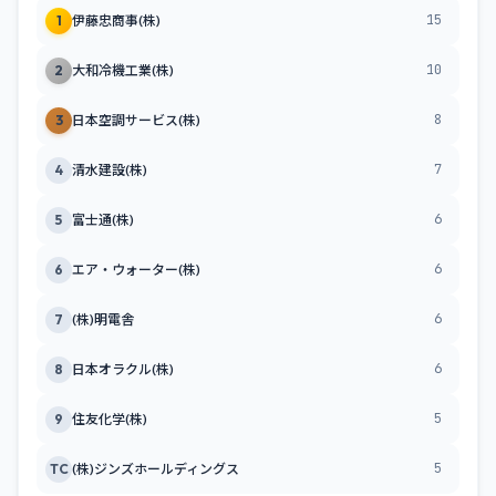
15
1
伊藤忠商事(株)
10
2
大和冷機工業(株)
8
3
日本空調サービス(株)
7
4
清水建設(株)
6
5
富士通(株)
6
6
エア・ウォーター(株)
6
7
(株)明電舎
6
8
日本オラクル(株)
5
9
住友化学(株)
5
TC
(株)ジンズホールディングス