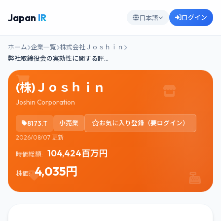
Japan
IR
ログイン
日本語
ホーム
企業一覧
株式会社Ｊｏｓｈｉｎ
弊社取締役会の実効性に関する評…
(株)Ｊｏｓｈｉｎ
Joshin Corporation
8173.T
小売業
お気に入り登録（要ログイン）
2026/08/07 更新
104,424百万円
時価総額:
4,035円
株価: