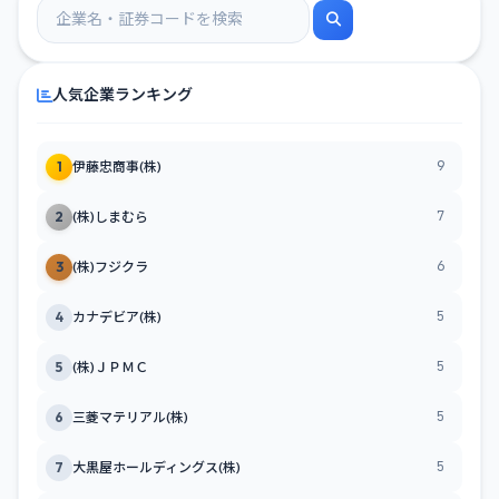
人気企業ランキング
9
1
伊藤忠商事(株)
7
2
(株)しまむら
6
3
(株)フジクラ
5
4
カナデビア(株)
5
5
(株)ＪＰＭＣ
5
6
三菱マテリアル(株)
5
7
大黒屋ホールディングス(株)