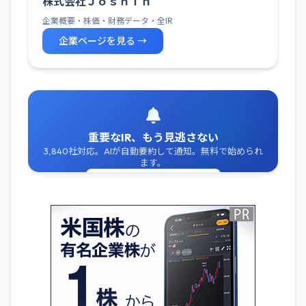
株式会社Ｊｏｓｈｉｎ
企業概要・株価・財務データ・全IR
企業ページを見る →
重要なIR、もう見逃さない
3,840社対応。AIが自動要約して通知。無料で始められ
ます。
無料でIR通知を受け取る