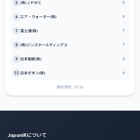
8
5
(株)ＪＰＭＣ
8
6
エア・ウォーター(株)
7
7
富士通(株)
7
8
(株)ジンズホールディングス
6
9
日本製紙(株)
6
TC
日本ゼオン(株)
最終更新: 20:56
JapanIRについて