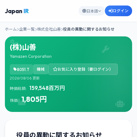
Japan
IR
ログイン
日本語
ホーム
企業一覧
株式会社山善
役員の異動に関するお知らせ
(株)山善
Yamazen Corporation
8051.T
機械
お気に入り登録（要ログイン）
2026/08/06 更新
159,548百万円
時価総額:
1,805円
株価:
役員の異動に関するお知らせ