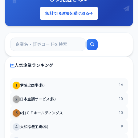
無料でIR通知を受け取る
人気企業ランキング
16
1
伊藤忠商事(株)
10
2
日本空調サービス(株)
10
3
(株)ＣＥホールディングス
9
4
大和冷機工業(株)