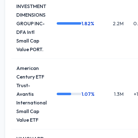
INVESTMENT
DIMENSIONS
GROUP INC-
1.82%
2.2M
0
DFA Intl
Small Cap
Value PORT.
American
Century ETF
Trust-
Avantis
1.07%
1.3M
+1
International
Small Cap
Value ETF