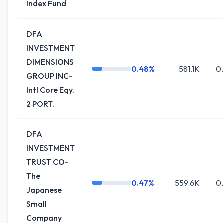
Index Fund
DFA
INVESTMENT
DIMENSIONS
0.48%
581.1K
0
GROUP INC-
Intl Core Eqy.
2 PORT.
DFA
INVESTMENT
TRUST CO-
The
0.47%
559.6K
0
Japanese
Small
Company