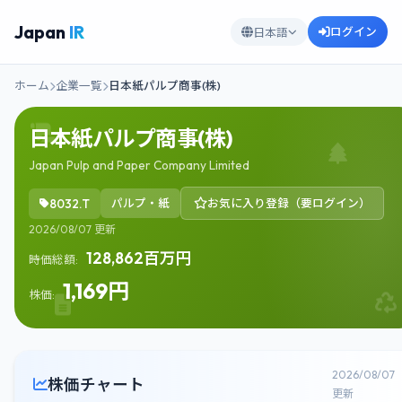
Japan
IR
ログイン
日本語
ホーム
企業一覧
日本紙パルプ商事(株)
日本紙パルプ商事(株)
Japan Pulp and Paper Company Limited
8032.T
パルプ・紙
お気に入り登録（要ログイン）
2026/08/07 更新
128,862百万円
時価総額:
1,169円
株価:
2026/08/07
株価チャート
更新