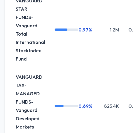
VANGUARD
STAR
FUNDS-
Vanguard
0.97%
1.2M
0
Total
International
Stock Index
Fund
VANGUARD
TAX-
MANAGED
FUNDS-
0.69%
825.4K
0
Vanguard
Developed
Markets