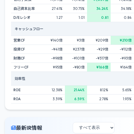
自己資本比率
27.41%
30.75%
34.24%
34.18%
D/Eレシオ
1.27
1.01
0.81
0.84
キャッシュフロー
営業CF
¥140億
¥3億
¥209億
¥210億
投資CF
-¥41億
¥237億
-¥29億
-¥112億
財務CF
-¥98億
-¥101億
-¥317億
-¥93億
フリーCF
¥95億
-¥80億
¥166億
¥164億
効率性
ROE
12.38%
21.44%
8.12%
5.65%
ROA
3.39%
6.59%
2.78%
1.93%
最新IR情報