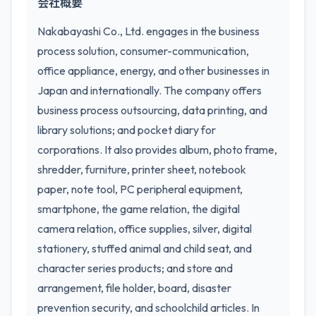
会社概要
Nakabayashi Co., Ltd. engages in the business
process solution, consumer-communication,
office appliance, energy, and other businesses in
Japan and internationally. The company offers
business process outsourcing, data printing, and
library solutions; and pocket diary for
corporations. It also provides album, photo frame,
shredder, furniture, printer sheet, notebook
paper, note tool, PC peripheral equipment,
smartphone, the game relation, the digital
camera relation, office supplies, silver, digital
stationery, stuffed animal and child seat, and
character series products; and store and
arrangement, file holder, board, disaster
prevention security, and schoolchild articles. In