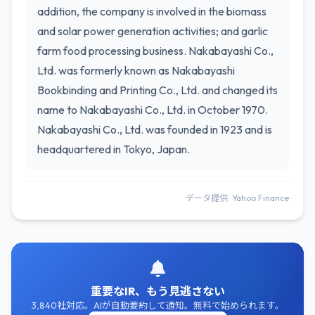
addition, the company is involved in the biomass
and solar power generation activities; and garlic
farm food processing business. Nakabayashi Co.,
Ltd. was formerly known as Nakabayashi
Bookbinding and Printing Co., Ltd. and changed its
name to Nakabayashi Co., Ltd. in October 1970.
Nakabayashi Co., Ltd. was founded in 1923 and is
headquartered in Tokyo, Japan.
データ提供: Yahoo Finance
重要なIR、もう見逃さない
3,840社対応。AIが自動要約して通知。無料で始められます。