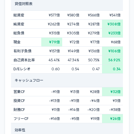
貸借対照表
総資産
¥577億
¥580億
¥566億
¥541億
純資産
¥262億
¥274億
¥287億
¥308億
総負債
¥315億
¥305億
¥279億
¥233億
現金
¥79億
¥72億
¥77億
¥68億
有利子負債
¥157億
¥149億
¥136億
¥106億
自己資本比率
45.41%
47.34%
50.75%
56.92%
D/Eレシオ
0.60
0.54
0.47
0.34
キャッシュフロー
営業CF
-¥1億
¥13億
¥28億
¥32億
投資CF
-¥13億
-¥11億
-¥4億
¥3億
財務CF
¥11億
-¥14億
-¥20億
-¥38億
フリーCF
-¥16億
-¥5億
¥19億
¥26億
効率性