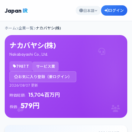
Japan
IR
ログイン
日本語
ホーム
企業一覧
ナカバヤシ(株)
ナカバヤシ(株)
Nakabayashi Co., Ltd.
7987.T
サービス業
お気に入り登録（要ログイン）
2026/08/07 更新
15,704百万円
時価総額:
579円
株価: