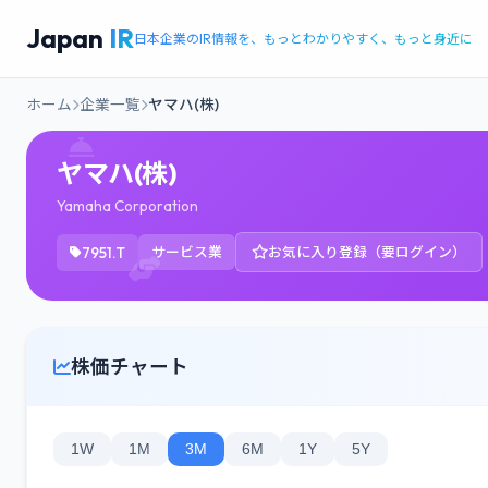
Japan
IR
日本企業のIR情報を、もっとわかりやすく、もっと身近に
ホーム
企業一覧
ヤマハ(株)
ヤマハ(株)
Yamaha Corporation
7951.T
サービス業
お気に入り登録（要ログイン）
株価チャート
1W
1M
3M
6M
1Y
5Y