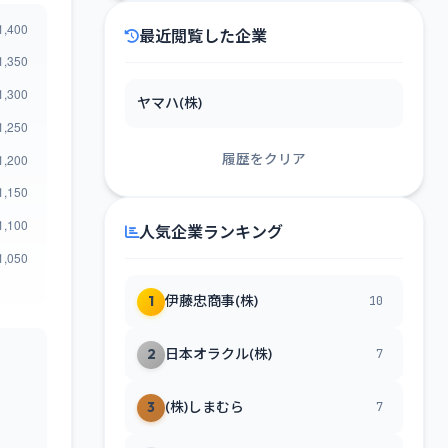
最近閲覧した企業
ヤマハ(株)
履歴をクリア
人気企業ランキング
1
伊藤忠商事(株)
10
2
日本オラクル(株)
7
3
(株)しまむら
7