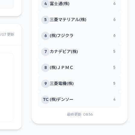
4
富士通(株)
6
5
三菱マテリアル(株)
6
8/07 更新
6
(株)フジクラ
6
7
カナデビア(株)
5
8
(株)ＪＰＭＣ
5
9
三菱電機(株)
5
TC
(株)デンソー
4
最終更新: 08:56