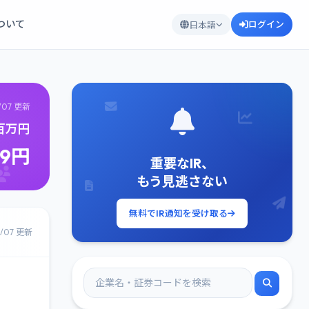
について
ログイン
日本語
/07 更新
8百万円
69円
重要なIR、
もう見逃さない
無料でIR通知を受け取る
8/07 更新