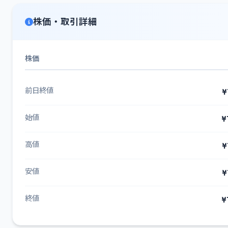
株価・取引詳細
株価
前日終値
¥
始値
¥
高値
¥
安値
¥
終値
¥