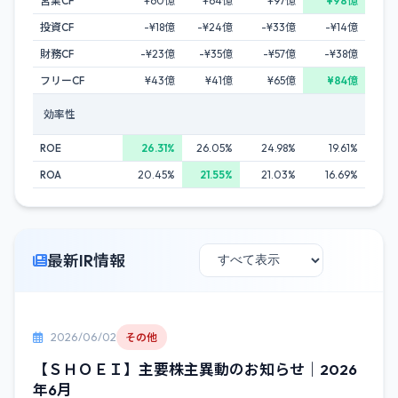
営業CF
¥60億
¥64億
¥97億
¥98億
投資CF
-¥18億
-¥24億
-¥33億
-¥14億
財務CF
-¥23億
-¥35億
-¥57億
-¥38億
フリーCF
¥43億
¥41億
¥65億
¥84億
効率性
ROE
26.31%
26.05%
24.98%
19.61%
ROA
20.45%
21.55%
21.03%
16.69%
最新IR情報
2026/06/02
その他
【ＳＨＯＥＩ】主要株主異動のお知らせ｜2026
年6月