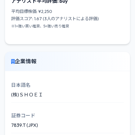
アナリスト平均評価: buy
平均目標株価: ¥2,250
評価スコア: 1.67 (3人のアナリストによる評価)
※1=強い買い推奨、5=強い売り推奨
企業情報
日本語名
(株)ＳＨＯＥＩ
証券コード
7839.T (JPX)