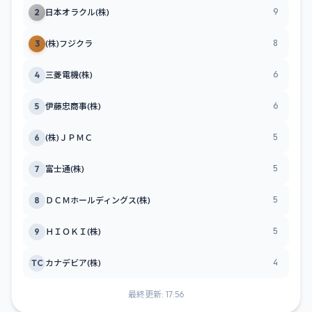
9
2
日本オラクル(株)
8
3
(株)フジクラ
6
4
三菱電機(株)
6
5
伊藤忠商事(株)
5
6
(株)ＪＰＭＣ
5
7
富士通(株)
5
8
ＤＣＭホールディングス(株)
5
9
ＨＩＯＫＩ(株)
4
TC
カナデビア(株)
最終更新: 17:56