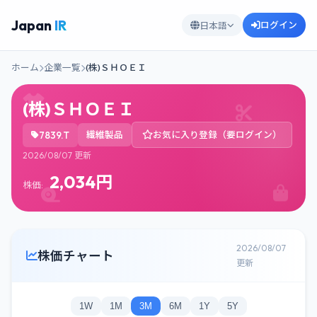
Japan
IR
ログイン
日本語
ホーム
企業一覧
(株)ＳＨＯＥＩ
(株)ＳＨＯＥＩ
7839.T
繊維製品
お気に入り登録（要ログイン）
2026/08/07 更新
2,034円
株価:
2026/08/07
株価チャート
更新
1W
1M
3M
6M
1Y
5Y