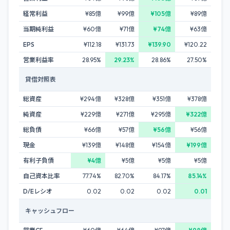
経常利益
¥85億
¥99億
¥105億
¥89億
当期純利益
¥60億
¥71億
¥74億
¥63億
EPS
¥112.18
¥131.73
¥139.90
¥120.22
営業利益率
28.95%
29.23%
28.86%
27.50%
貸借対照表
総資産
¥294億
¥328億
¥351億
¥378億
純資産
¥229億
¥271億
¥295億
¥322億
総負債
¥66億
¥57億
¥56億
¥56億
現金
¥139億
¥148億
¥154億
¥199億
有利子負債
¥4億
¥5億
¥5億
¥5億
自己資本比率
77.74%
82.70%
84.17%
85.14%
D/Eレシオ
0.02
0.02
0.02
0.01
キャッシュフロー