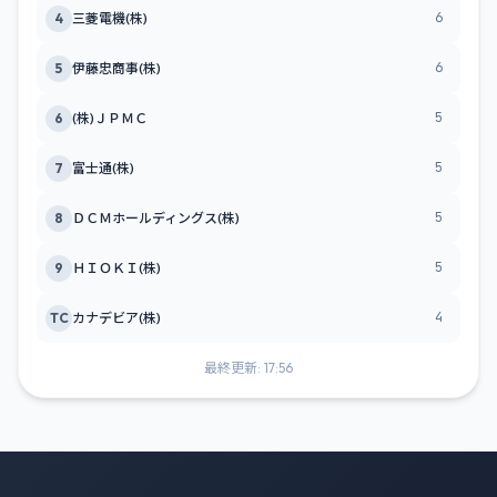
6
4
三菱電機(株)
6
5
伊藤忠商事(株)
5
6
(株)ＪＰＭＣ
5
7
富士通(株)
5
8
ＤＣＭホールディングス(株)
5
9
ＨＩＯＫＩ(株)
4
TC
カナデビア(株)
最終更新: 17:56