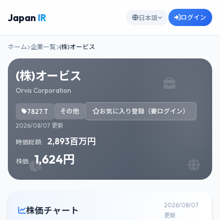
Japan
IR
ログイン
日本語
ホーム
企業一覧
(株)オービス
(株)オービス
Orvis Corporation
7827.T
その他
お気に入り登録（要ログイン）
2026/08/07 更新
2,893百万円
時価総額:
1,624円
株価:
2026/08/07
株価チャート
更新