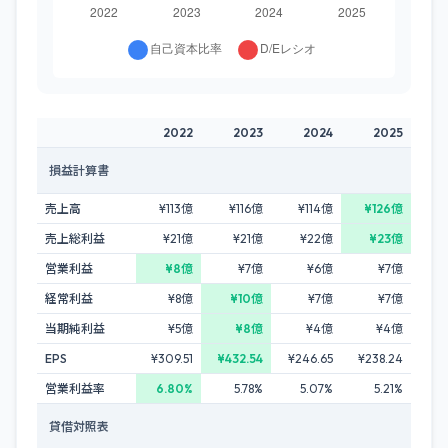
2022
2023
2024
2025
損益計算書
売上高
¥113億
¥116億
¥114億
¥126億
売上総利益
¥21億
¥21億
¥22億
¥23億
営業利益
¥8億
¥7億
¥6億
¥7億
経常利益
¥8億
¥10億
¥7億
¥7億
当期純利益
¥5億
¥8億
¥4億
¥4億
EPS
¥309.51
¥432.54
¥246.65
¥238.24
営業利益率
6.80%
5.78%
5.07%
5.21%
貸借対照表