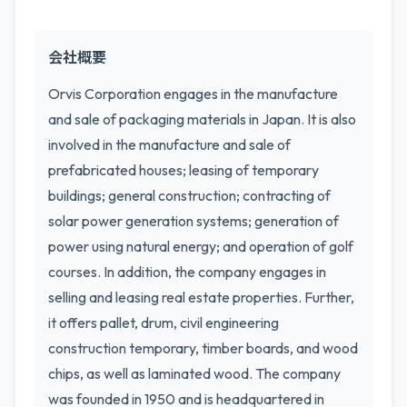
会社概要
Orvis Corporation engages in the manufacture
and sale of packaging materials in Japan. It is also
involved in the manufacture and sale of
prefabricated houses; leasing of temporary
buildings; general construction; contracting of
solar power generation systems; generation of
power using natural energy; and operation of golf
courses. In addition, the company engages in
selling and leasing real estate properties. Further,
it offers pallet, drum, civil engineering
construction temporary, timber boards, and wood
chips, as well as laminated wood. The company
was founded in 1950 and is headquartered in