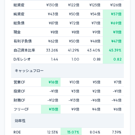
総資産
¥130億
¥122億
¥125億
¥126億
純資産
¥43億
¥50億
¥54億
¥57億
総負債
¥87億
¥72億
¥71億
¥69億
現金
¥8億
¥8億
¥9億
¥11億
有利子負債
¥62億
¥50億
¥48億
¥47億
自己資本比率
33.26%
41.29%
43.40%
45.39%
D/Eレシオ
1.44
1.00
0.88
0.82
キャッシュフロー
営業CF
¥16億
¥10億
¥5億
¥7億
投資CF
-¥1億
¥3億
¥2億
-¥1億
財務CF
-¥12億
-¥13億
-¥6億
-¥4億
フリーCF
¥15億
¥9億
¥4億
¥6億
効率性
ROE
12.53%
15.07%
8.04%
7.39%