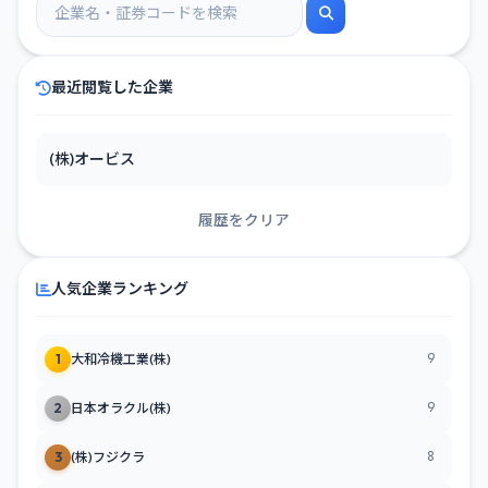
最近閲覧した企業
(株)オービス
履歴をクリア
人気企業ランキング
9
1
大和冷機工業(株)
9
2
日本オラクル(株)
8
3
(株)フジクラ