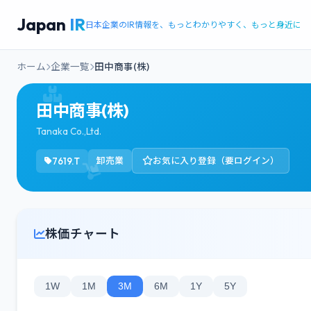
Japan
IR
日本企業のIR情報を、もっとわかりやすく、もっと身近に
ホーム
企業一覧
田中商事(株)
田中商事(株)
Tanaka Co.,Ltd.
7619.T
卸売業
お気に入り登録（要ログイン）
株価チャート
1W
1M
3M
6M
1Y
5Y