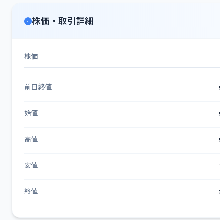
株価・取引詳細
株価
前日終値
始値
高値
安値
終値