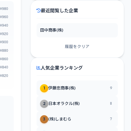
最近閲覧した企業
田中商事(株)
履歴をクリア
人気企業ランキング
1
伊藤忠商事(株)
9
2
日本オラクル(株)
8
3
(株)しまむら
7