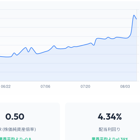
0.50
4.34%
BR (株価純資産倍率)
配当利回り
業界平均より-0.8
業界平均より+1.39%