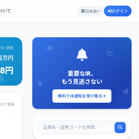
について
ログイン
日本語
/07 更新
4百万円
58円
重要なIR、
もう見逃さない
無料でIR通知を受け取る
8/07 更新