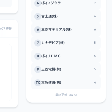
4
(株)フジクラ
7
5
富士通(株)
6
8/07 更新
6
三菱マテリアル(株)
6
7
カナデビア(株)
5
8
(株)ＪＰＭＣ
5
9
三菱電機(株)
5
TC
東急建設(株)
4
最終更新: 04:56