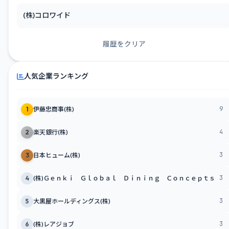
(株)コロワイド
履歴をクリア
人気企業ランキング
9
1
伊藤忠商事(株)
4
2
楽天銀行(株)
3
3
日本ヒューム(株)
3
4
(株)Ｇｅｎｋｉ Ｇｌｏｂａｌ Ｄｉｎｉｎｇ Ｃｏｎｃｅｐｔｓ
3
5
大黒屋ホールディングス(株)
3
6
(株)レアジョブ