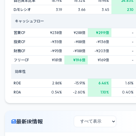
自己資本比率
18.79%
16.32%
16.96%
24.83%
D/Eレシオ
3.19
3.66
3.45
2.10
キャッシュフロー
営業CF
¥238億
¥288億
¥299億
-
投資CF
-¥35億
-¥88億
-¥136億
-
財務CF
-¥95億
-¥188億
-¥203億
-
フリーCF
¥181億
¥196億
¥169億
-
効率性
ROE
2.86%
-15.91%
6.46%
1.61%
ROA
0.54%
-2.60%
1.10%
0.40%
最新IR情報