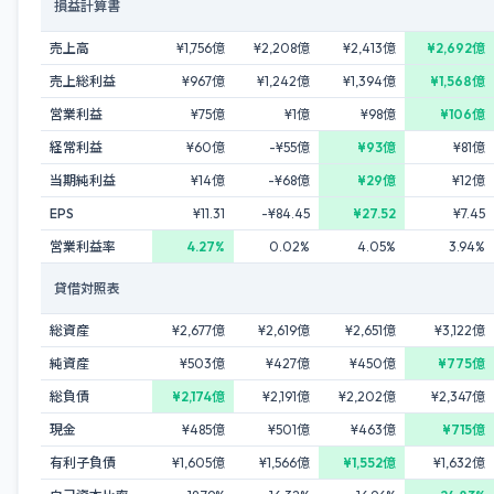
損益計算書
売上高
¥1,756億
¥2,208億
¥2,413億
¥2,692億
売上総利益
¥967億
¥1,242億
¥1,394億
¥1,568億
営業利益
¥75億
¥1億
¥98億
¥106億
経常利益
¥60億
-¥55億
¥93億
¥81億
当期純利益
¥14億
-¥68億
¥29億
¥12億
EPS
¥11.31
-¥84.45
¥27.52
¥7.45
営業利益率
4.27%
0.02%
4.05%
3.94%
貸借対照表
総資産
¥2,677億
¥2,619億
¥2,651億
¥3,122億
純資産
¥503億
¥427億
¥450億
¥775億
総負債
¥2,174億
¥2,191億
¥2,202億
¥2,347億
現金
¥485億
¥501億
¥463億
¥715億
有利子負債
¥1,605億
¥1,566億
¥1,552億
¥1,632億