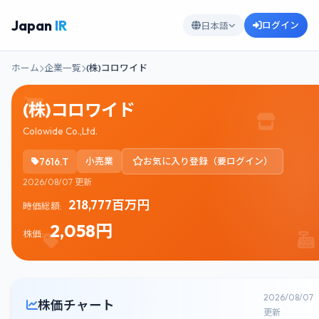
Japan
IR
ログイン
日本語
ホーム
企業一覧
(株)コロワイド
(株)コロワイド
Colowide Co.,Ltd.
7616.T
小売業
お気に入り登録（要ログイン）
2026/08/07 更新
218,777百万円
時価総額:
2,058円
株価:
2026/08/07
株価チャート
更新