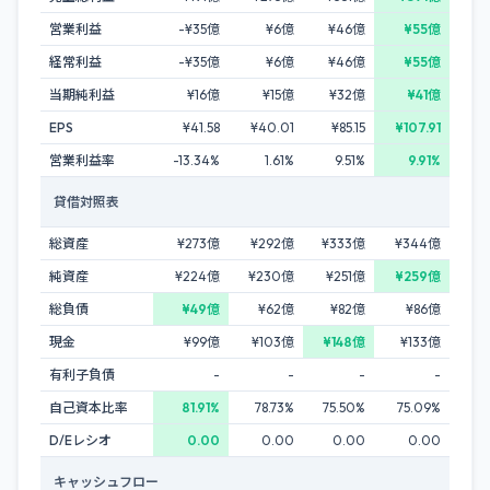
営業利益
-¥35億
¥6億
¥46億
¥55億
経常利益
-¥35億
¥6億
¥46億
¥55億
当期純利益
¥16億
¥15億
¥32億
¥41億
EPS
¥41.58
¥40.01
¥85.15
¥107.91
営業利益率
-13.34%
1.61%
9.51%
9.91%
貸借対照表
総資産
¥273億
¥292億
¥333億
¥344億
純資産
¥224億
¥230億
¥251億
¥259億
総負債
¥49億
¥62億
¥82億
¥86億
現金
¥99億
¥103億
¥148億
¥133億
有利子負債
-
-
-
-
自己資本比率
81.91%
78.73%
75.50%
75.09%
D/Eレシオ
0.00
0.00
0.00
0.00
キャッシュフロー