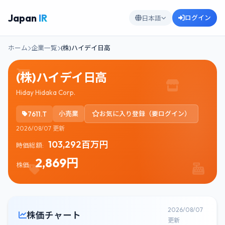
Japan
IR
ログイン
日本語
ホーム
企業一覧
(株)ハイデイ日高
(株)ハイデイ日高
Hiday Hidaka Corp.
7611.T
小売業
お気に入り登録（要ログイン）
2026/08/07 更新
103,292百万円
時価総額:
2,869円
株価:
2026/08/07
株価チャート
更新