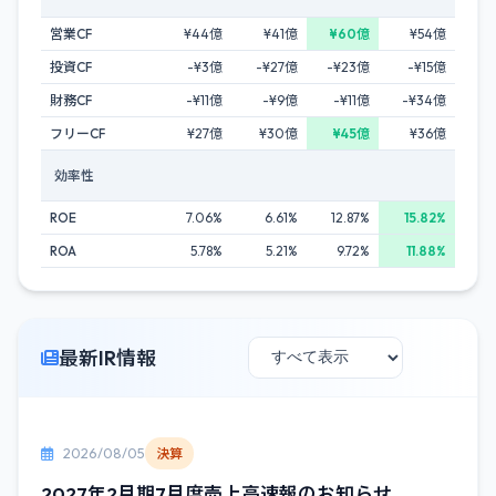
営業CF
¥44億
¥41億
¥60億
¥54億
投資CF
-¥3億
-¥27億
-¥23億
-¥15億
財務CF
-¥11億
-¥9億
-¥11億
-¥34億
フリーCF
¥27億
¥30億
¥45億
¥36億
効率性
ROE
7.06%
6.61%
12.87%
15.82%
ROA
5.78%
5.21%
9.72%
11.88%
最新IR情報
2026/08/05
決算
2027年2月期7月度売上高速報のお知らせ