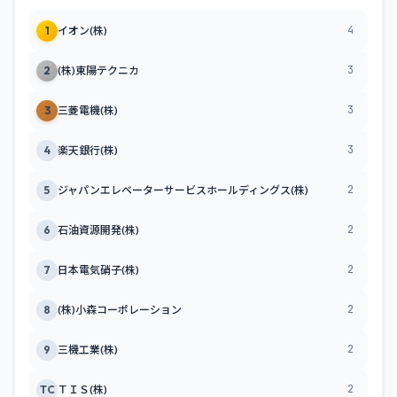
4
1
イオン(株)
3
2
(株)東陽テクニカ
3
3
三菱電機(株)
3
4
楽天銀行(株)
2
5
ジャパンエレベーターサービスホールディングス(株)
2
6
石油資源開発(株)
2
7
日本電気硝子(株)
2
8
(株)小森コーポレーション
2
9
三機工業(株)
2
TC
ＴＩＳ(株)