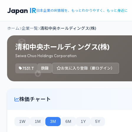
Japan
IR
日本企業のIR情報を、もっとわかりやすく、もっと身近に
ホーム
企業一覧
清和中央ホールディングス(株)
清和中央ホールディングス(株)
Seiwa Chuo Holdings Corporation
7531.T
鉄鋼
お気に入り登録（要ログイン）
株価チャート
1W
1M
3M
6M
1Y
5Y