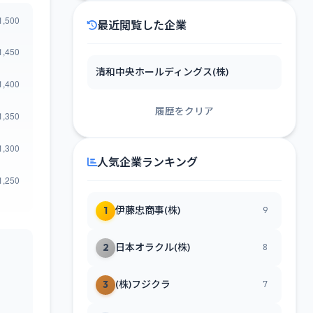
最近閲覧した企業
清和中央ホールディングス(株)
履歴をクリア
人気企業ランキング
1
伊藤忠商事(株)
9
2
日本オラクル(株)
8
3
(株)フジクラ
7