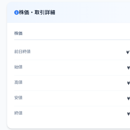
株価・取引詳細
株価
前日終値
¥
始値
¥
高値
¥
安値
¥
終値
¥