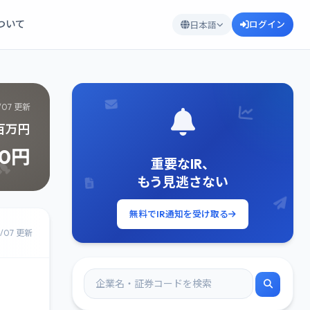
について
ログイン
日本語
/07 更新
3百万円
10円
重要なIR、
もう見逃さない
無料でIR通知を受け取る
8/07 更新