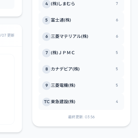
4
(株)しまむら
7
5
富士通(株)
6
8/07 更新
6
三菱マテリアル(株)
6
7
(株)ＪＰＭＣ
5
8
カナデビア(株)
5
9
三菱電機(株)
5
TC
東急建設(株)
4
最終更新: 03:56