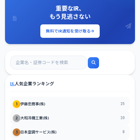
重要なIR、
もう見逃さない
無料でIR通知を受け取る
人気企業ランキング
15
1
伊藤忠商事(株)
10
2
大和冷機工業(株)
8
3
日本空調サービス(株)