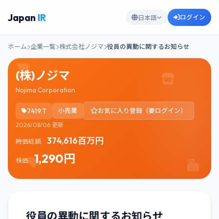
Japan
IR
ログイン
日本語
ホーム
企業一覧
株式会社ノジマ
役員の異動に関するお知らせ
(株)ノジマ
Nojima Corporation
7419.T
小売業
お気に入り登録（要ログイン）
2026/08/06 更新
374,616百万円
時価総額:
1,290円
株価:
役員の異動に関するお知らせ