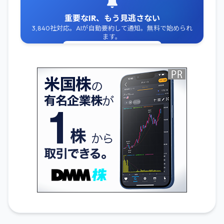
重要なIR、もう見逃さない
3,840社対応。AIが自動要約して通知。無料で始められ
ます。
無料でIR通知を受け取る