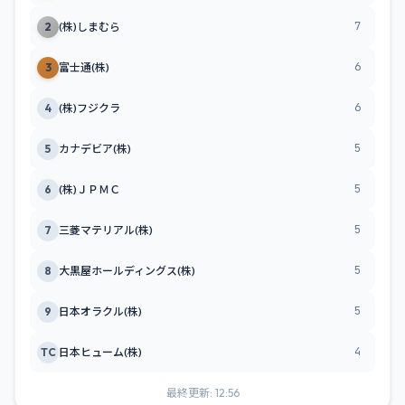
7
2
(株)しまむら
6
3
富士通(株)
6
4
(株)フジクラ
5
5
カナデビア(株)
5
6
(株)ＪＰＭＣ
5
7
三菱マテリアル(株)
5
8
大黒屋ホールディングス(株)
5
9
日本オラクル(株)
4
TC
日本ヒューム(株)
最終更新: 12:56