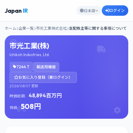
Japan
IR
ログイン
日本語
ホーム
企業一覧
市光工業株式会社
⽀配株主等に関する事項について
市光工業(株)
Ichikoh Industries, Ltd.
7244.T
輸送用機器
お気に入り登録（要ログイン）
2026/08/07 更新
48,894百万円
時価総額:
508円
株価: