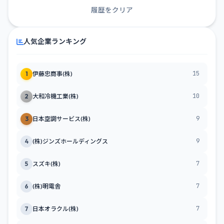
履歴をクリア
人気企業ランキング
15
1
伊藤忠商事(株)
10
2
大和冷機工業(株)
9
3
日本空調サービス(株)
9
4
(株)ジンズホールディングス
7
5
スズキ(株)
7
6
(株)明電舎
7
7
日本オラクル(株)