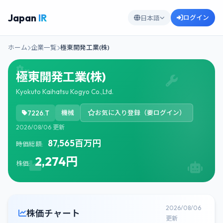
Japan
IR
ログイン
日本語
ホーム
企業一覧
極東開発工業(株)
極東開発工業(株)
Kyokuto Kaihatsu Kogyo Co.,Ltd.
7226.T
機械
お気に入り登録（要ログイン）
2026/08/06 更新
87,565百万円
時価総額:
2,274円
株価:
2026/08/06
株価チャート
更新