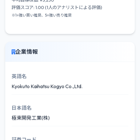
平均目標株価: ¥3,250
評価スコア: 1.00 (1人のアナリストによる評価)
※1=強い買い推奨、5=強い売り推奨
企業情報
英語名
Kyokuto Kaihatsu Kogyo Co.,Ltd.
日本語名
極東開発工業(株)
証券コード