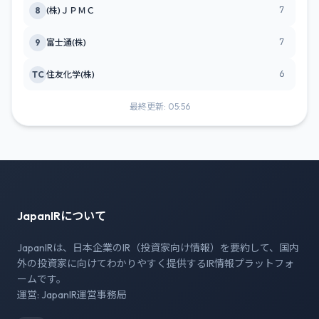
7
8
(株)ＪＰＭＣ
7
9
富士通(株)
6
TC
住友化学(株)
最終更新: 05:56
JapanIRについて
JapanIRは、日本企業のIR（投資家向け情報）を要約して、国内
外の投資家に向けてわかりやすく提供するIR情報プラットフォ
ームです。
運営: JapanIR運営事務局