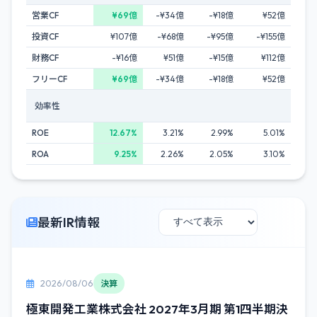
営業CF
¥69億
-¥34億
-¥18億
¥52億
投資CF
¥107億
-¥68億
-¥95億
-¥155億
財務CF
-¥16億
¥51億
-¥15億
¥112億
フリーCF
¥69億
-¥34億
-¥18億
¥52億
効率性
ROE
12.67%
3.21%
2.99%
5.01%
ROA
9.25%
2.26%
2.05%
3.10%
最新IR情報
2026/08/06
決算
極東開発工業株式会社 2027年3月期 第1四半期決