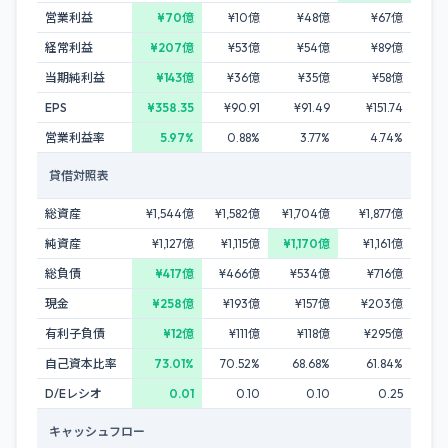
営業利益
¥70億
¥10億
¥48億
¥67億
経常利益
¥207億
¥53億
¥54億
¥89億
当期純利益
¥143億
¥36億
¥35億
¥58億
EPS
¥358.35
¥90.91
¥91.49
¥151.74
営業利益率
5.97%
0.88%
3.77%
4.74%
貸借対照表
総資産
¥1,544億
¥1,582億
¥1,704億
¥1,877億
純資産
¥1,127億
¥1,115億
¥1,170億
¥1,161億
総負債
¥417億
¥466億
¥534億
¥716億
現金
¥258億
¥193億
¥157億
¥203億
有利子負債
¥12億
¥111億
¥118億
¥295億
自己資本比率
73.01%
70.52%
68.68%
61.84%
D/Eレシオ
0.01
0.10
0.10
0.25
キャッシュフロー