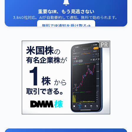
重要なIR、もう見逃さない
3,840社対応。AIが自動要約して通知。無料で始められます。
無料でIR通知を受け取る