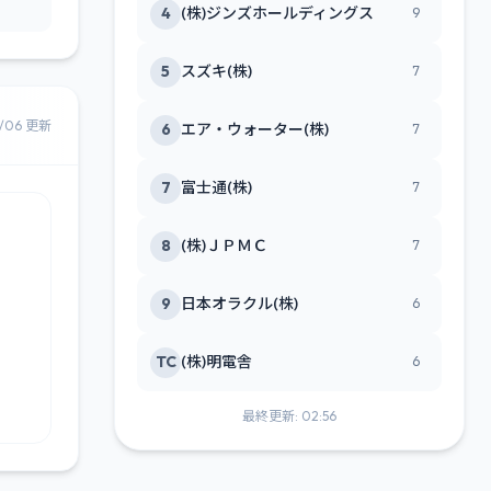
4
(株)ジンズホールディングス
9
5
スズキ(株)
7
8/06 更新
6
エア・ウォーター(株)
7
7
富士通(株)
7
8
(株)ＪＰＭＣ
7
9
日本オラクル(株)
6
TC
(株)明電舎
6
最終更新: 02:56