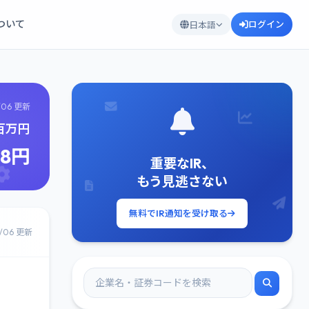
について
ログイン
日本語
/06 更新
1百万円
18円
重要なIR、
もう見逃さない
無料でIR通知を受け取る
8/06 更新