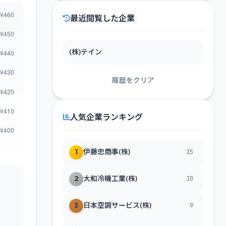
最近閲覧した企業
(株)テイン
履歴をクリア
人気企業ランキング
1
伊藤忠商事(株)
15
2
大和冷機工業(株)
10
3
日本空調サービス(株)
9