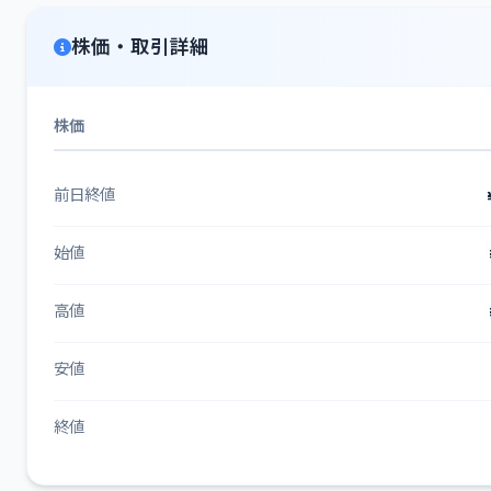
株価・取引詳細
株価
前日終値
始値
高値
安値
終値