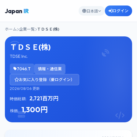
Japan
IR
ログイン
日本語
ホーム
企業一覧
ＴＤＳＥ(株)
ＴＤＳＥ(株)
TDSE Inc.
7046.T
情報・通信業
お気に入り登録（要ログイン）
2026/08/06 更新
2,721百万円
時価総額:
1,300円
株価: