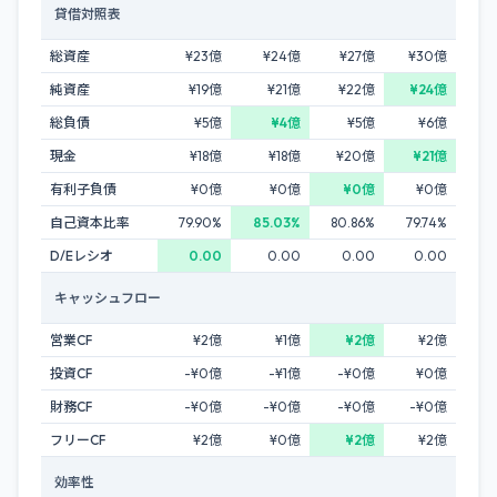
貸借対照表
総資産
¥23億
¥24億
¥27億
¥30億
純資産
¥19億
¥21億
¥22億
¥24億
総負債
¥5億
¥4億
¥5億
¥6億
現金
¥18億
¥18億
¥20億
¥21億
有利子負債
¥0億
¥0億
¥0億
¥0億
自己資本比率
79.90%
85.03%
80.86%
79.74%
D/Eレシオ
0.00
0.00
0.00
0.00
キャッシュフロー
営業CF
¥2億
¥1億
¥2億
¥2億
投資CF
-¥0億
-¥1億
-¥0億
¥0億
財務CF
-¥0億
-¥0億
-¥0億
-¥0億
フリーCF
¥2億
¥0億
¥2億
¥2億
効率性