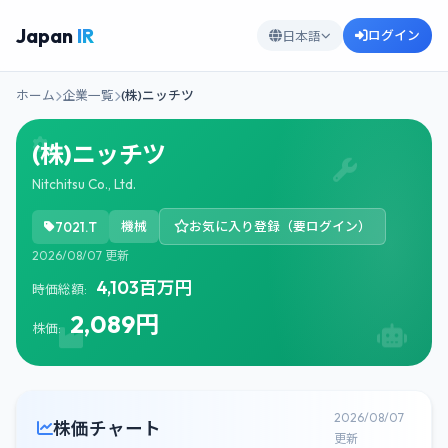
Japan
IR
ログイン
日本語
ホーム
企業一覧
(株)ニッチツ
(株)ニッチツ
Nitchitsu Co., Ltd.
7021.T
機械
お気に入り登録（要ログイン）
2026/08/07 更新
4,103百万円
時価総額:
2,089円
株価:
2026/08/07
株価チャート
更新