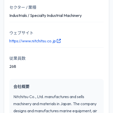
セクター / 業種
Industrials / Specialty Industrial Machinery
ウェブサイト
https://www.nitchitsu.co.jp
従業員数
268
会社概要
Nitchitsu Co., Ltd. manufactures and sells
machinery and materials in Japan. The company
designs and manufactures marine equipment, air