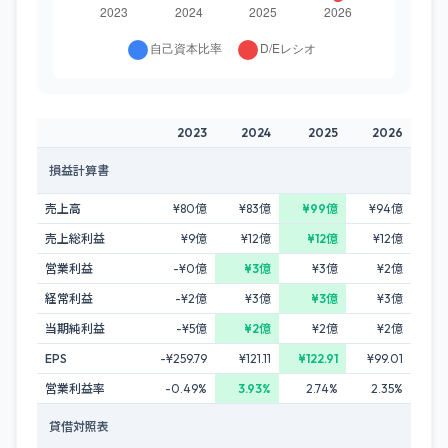
2023
2024
2025
2026
損益計算書
売上高
¥80億
¥83億
¥99億
¥94億
売上総利益
¥9億
¥12億
¥12億
¥12億
営業利益
-¥0億
¥3億
¥3億
¥2億
経常利益
-¥2億
¥3億
¥3億
¥3億
当期純利益
-¥5億
¥2億
¥2億
¥2億
EPS
-¥259.79
¥121.11
¥122.91
¥99.01
営業利益率
-0.49%
3.93%
2.74%
2.35%
貸借対照表