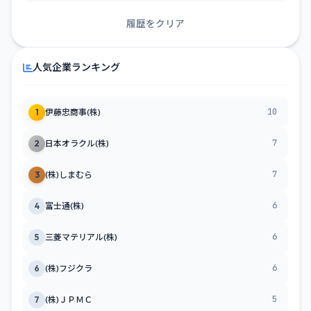
履歴をクリア
人気企業ランキング
10
1
伊藤忠商事(株)
7
2
日本オラクル(株)
7
3
(株)しまむら
6
4
富士通(株)
6
5
三菱マテリアル(株)
6
6
(株)フジクラ
5
7
(株)ＪＰＭＣ