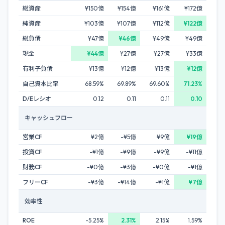
総資産
¥150億
¥154億
¥161億
¥172億
純資産
¥103億
¥107億
¥112億
¥122億
総負債
¥47億
¥46億
¥49億
¥49億
現金
¥44億
¥27億
¥27億
¥33億
有利子負債
¥13億
¥12億
¥13億
¥12億
自己資本比率
68.59%
69.89%
69.60%
71.23%
D/Eレシオ
0.12
0.11
0.11
0.10
キャッシュフロー
営業CF
¥2億
-¥5億
¥9億
¥19億
投資CF
-¥1億
-¥9億
-¥9億
-¥11億
財務CF
-¥0億
-¥3億
-¥0億
-¥1億
フリーCF
-¥3億
-¥14億
-¥1億
¥7億
効率性
ROE
-5.25%
2.31%
2.15%
1.59%