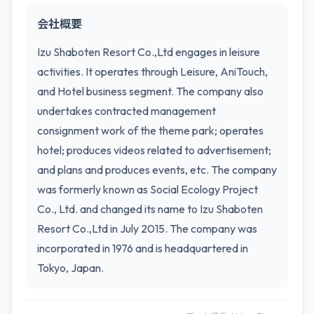
会社概要
Izu Shaboten Resort Co.,Ltd engages in leisure
activities. It operates through Leisure, AniTouch,
and Hotel business segment. The company also
undertakes contracted management
consignment work of the theme park; operates
hotel; produces videos related to advertisement;
and plans and produces events, etc. The company
was formerly known as Social Ecology Project
Co., Ltd. and changed its name to Izu Shaboten
Resort Co.,Ltd in July 2015. The company was
incorporated in 1976 and is headquartered in
Tokyo, Japan.