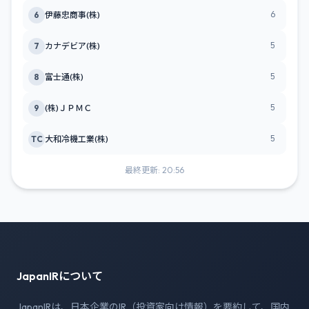
6
6
伊藤忠商事(株)
5
7
カナデビア(株)
5
8
富士通(株)
5
9
(株)ＪＰＭＣ
5
TC
大和冷機工業(株)
最終更新: 20:56
JapanIRについて
JapanIRは、日本企業のIR（投資家向け情報）を要約して、国内