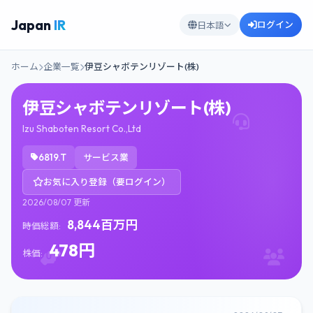
Japan
IR
ログイン
日本語
ホーム
企業一覧
伊豆シャボテンリゾート(株)
伊豆シャボテンリゾート(株)
Izu Shaboten Resort Co.,Ltd
6819.T
サービス業
お気に入り登録（要ログイン）
2026/08/07 更新
8,844百万円
時価総額:
478円
株価: