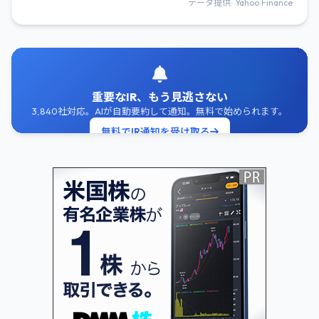
データ提供: Yahoo Finance
重要なIR、もう見逃さない
3,840社対応。AIが自動要約して通知。無料で始められます。
無料でIR通知を受け取る