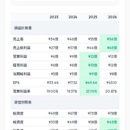
2023
2024
2025
2026
損益計算書
売上高
¥34億
¥46億
¥55億
¥56億
売上総利益
¥27億
¥37億
¥44億
¥45億
営業利益
¥6億
¥9億
¥12億
¥12億
経常利益
¥6億
¥6億
¥13億
¥12億
当期純利益
¥5億
¥3億
¥9億
¥8億
EPS
¥33.46
¥17.52
¥49.66
¥45.10
営業利益率
19.00%
19.37%
21.70%
20.87%
貸借対照表
総資産
¥49億
¥67億
¥73億
¥78億
純資産
¥33億
¥49億
¥58億
¥63億