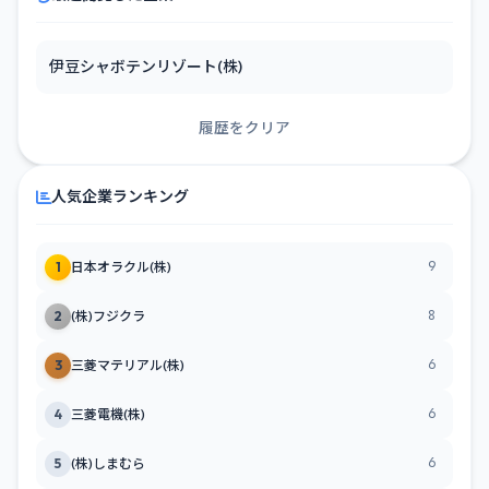
伊豆シャボテンリゾート(株)
履歴をクリア
人気企業ランキング
9
1
日本オラクル(株)
8
2
(株)フジクラ
6
3
三菱マテリアル(株)
6
4
三菱電機(株)
6
5
(株)しまむら