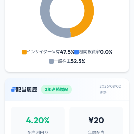
47.5%
0.0%
インサイダー保有
機関投資家
52.5%
一般株主
2026/08/02
配当履歴
2年連続増配
更新
4.20%
¥20
配当利回り
年間配当