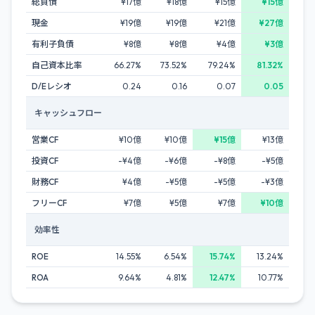
総負債
¥17億
¥18億
¥15億
¥15億
現金
¥19億
¥19億
¥21億
¥27億
有利子負債
¥8億
¥8億
¥4億
¥3億
自己資本比率
66.27%
73.52%
79.24%
81.32%
D/Eレシオ
0.24
0.16
0.07
0.05
キャッシュフロー
営業CF
¥10億
¥10億
¥15億
¥13億
投資CF
-¥4億
-¥6億
-¥8億
-¥5億
財務CF
¥4億
-¥5億
-¥5億
-¥3億
フリーCF
¥7億
¥5億
¥7億
¥10億
効率性
ROE
14.55%
6.54%
15.74%
13.24%
ROA
9.64%
4.81%
12.47%
10.77%