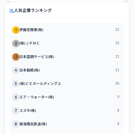
人気企業ランキング
22
1
伊藤忠商事(株)
12
2
(株)ＪＰＭＣ
11
3
日本空調サービス(株)
11
4
日本製紙(株)
10
5
(株)ＣＥホールディングス
9
6
エア・ウォーター(株)
8
7
スズキ(株)
8
8
南海電気鉄道(株)