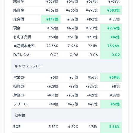
総資産
¥639億
¥647億
¥687億
¥768億
純資産
¥462億
¥466億
¥495億
¥583億
総負債
¥177億
¥182億
¥192億
¥185億
現金
¥169億
¥164億
¥190億
¥274億
有利子負債
¥38億
¥30億
¥30億
¥14億
自己資本比率
72.36%
71.96%
72.11%
75.96%
D/Eレシオ
0.08
0.06
0.06
0.02
キャッシュフロー
営業CF
¥6億
¥51億
¥56億
¥59億
投資CF
-¥28億
-¥9億
-¥24億
¥11億
財務CF
-¥14億
-¥52億
-¥21億
¥28億
フリーCF
-¥8億
¥42億
¥48億
¥51億
効率性
ROE
3.82%
4.29%
4.78%
5.68%