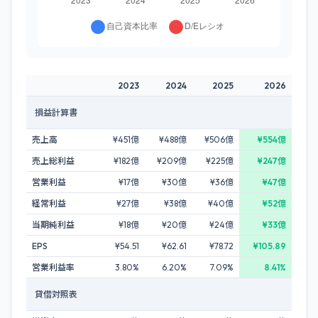
2023
2024
2025
2026
損益計算書
売上高
¥451億
¥488億
¥506億
¥554億
売上総利益
¥182億
¥209億
¥225億
¥247億
営業利益
¥17億
¥30億
¥36億
¥47億
経常利益
¥27億
¥38億
¥40億
¥52億
当期純利益
¥18億
¥20億
¥24億
¥33億
EPS
¥54.51
¥62.61
¥78.72
¥105.89
営業利益率
3.80%
6.20%
7.09%
8.41%
貸借対照表