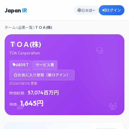
Japan
IR
ログイン
日本語
ホーム
企業一覧
ＴＯＡ(株)
ＴＯＡ(株)
TOA Corporation
6809.T
サービス業
お気に入り登録（要ログイン）
2026/08/06 更新
57,074百万円
時価総額:
1,645円
株価: