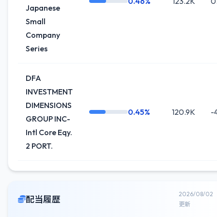
0.46%
123.2K
0
Japanese
Small
Company
Series
DFA
INVESTMENT
DIMENSIONS
0.45%
120.9K
-
GROUP INC-
Intl Core Eqy.
2 PORT.
2026/08/02
配当履歴
更新