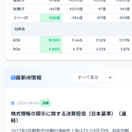
投資CF
-¥118億
-¥290億
-¥216億
-¥243億
財務CF
-¥47億
¥200億
¥7億
¥41億
フリーCF
¥20億
-¥34億
¥17億
-¥29億
効率性
ROE
19.58%
11.44%
11.52%
13.79%
ROA
6.80%
4.37%
4.92%
5.82%
最新IR情報
2026/08/06
決算
株式情報の開示に関する決算短信〔日本基準〕（連
結）
2027年3月期第1四半期の連結売上高は73,223百万円、前年同期