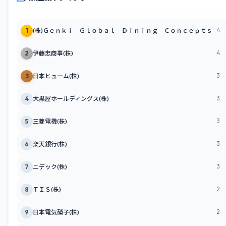
4
1
(株)Ｇｅｎｋｉ Ｇｌｏｂａｌ Ｄｉｎｉｎｇ Ｃｏｎｃｅｐｔｓ
4
2
伊藤忠商事(株)
3
3
日本ヒューム(株)
3
4
大黒屋ホールディングス(株)
3
5
三菱電機(株)
3
6
楽天銀行(株)
3
7
ニデック(株)
2
8
ＴＩＳ(株)
2
9
日本電気硝子(株)