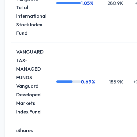
1.05%
280.9K
+
Total
International
Stock Index
Fund
VANGUARD
TAX-
MANAGED
FUNDS-
0.69%
185.9K
+
Vanguard
Developed
Markets
Index Fund
iShares