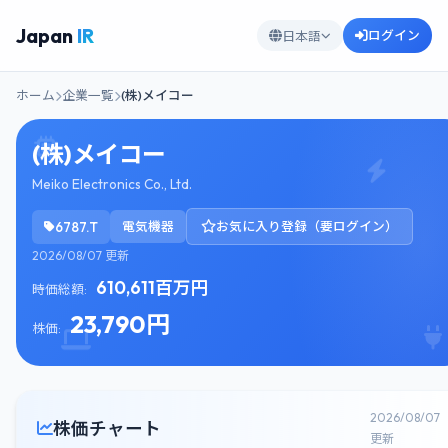
Japan
IR
ログイン
日本語
ホーム
企業一覧
(株)メイコー
(株)メイコー
Meiko Electronics Co., Ltd.
6787.T
電気機器
お気に入り登録（要ログイン）
2026/08/07 更新
610,611百万円
時価総額:
23,790円
株価:
2026/08/07
株価チャート
更新