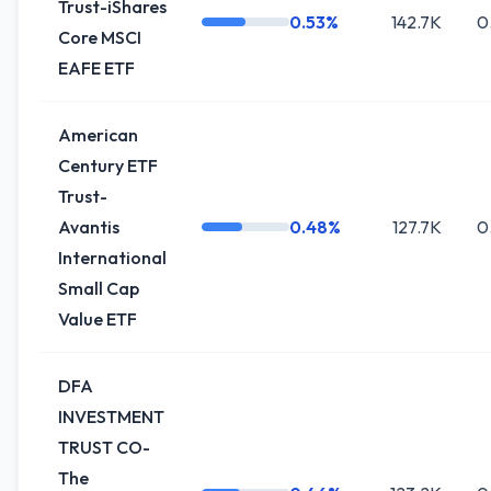
Trust-iShares
0.53%
142.7K
0
Core MSCI
EAFE ETF
American
Century ETF
Trust-
Avantis
0.48%
127.7K
0
International
Small Cap
Value ETF
DFA
INVESTMENT
TRUST CO-
The