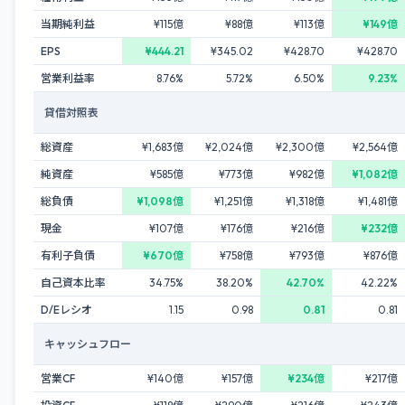
当期純利益
¥115億
¥88億
¥113億
¥149億
EPS
¥444.21
¥345.02
¥428.70
¥428.70
営業利益率
8.76%
5.72%
6.50%
9.23%
貸借対照表
総資産
¥1,683億
¥2,024億
¥2,300億
¥2,564億
純資産
¥585億
¥773億
¥982億
¥1,082億
総負債
¥1,098億
¥1,251億
¥1,318億
¥1,481億
現金
¥107億
¥176億
¥216億
¥232億
有利子負債
¥670億
¥758億
¥793億
¥876億
自己資本比率
34.75%
38.20%
42.70%
42.22%
D/Eレシオ
1.15
0.98
0.81
0.81
キャッシュフロー
営業CF
¥140億
¥157億
¥234億
¥217億