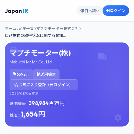
Japan
IR
ログイン
日本語
ホーム
企業一覧
マブチモーター株式会社
自己株式の取得状況に関するお知…
マブチモーター(株)
Mabuchi Motor Co., Ltd.
6592.T
輸送用機器
お気に入り登録（要ログイン）
2026/08/06 更新
398,984百万円
時価総額:
1,654円
株価: