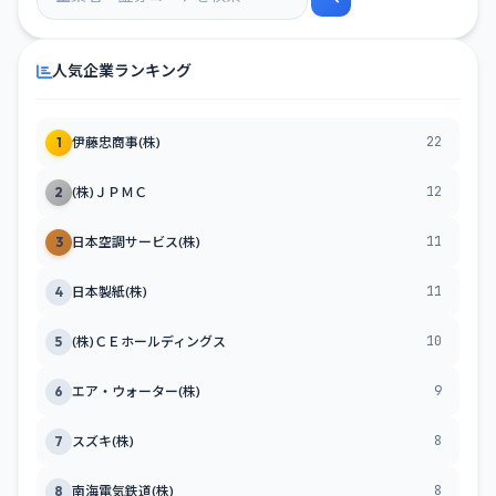
人気企業ランキング
22
1
伊藤忠商事(株)
12
2
(株)ＪＰＭＣ
11
3
日本空調サービス(株)
11
4
日本製紙(株)
10
5
(株)ＣＥホールディングス
9
6
エア・ウォーター(株)
8
7
スズキ(株)
8
8
南海電気鉄道(株)