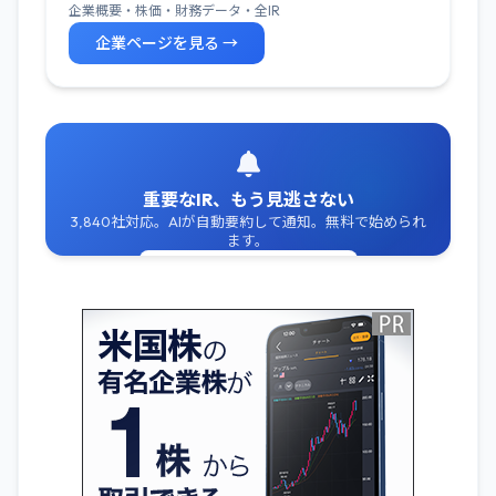
企業概要・株価・財務データ・全IR
企業ページを見る →
重要なIR、もう見逃さない
3,840社対応。AIが自動要約して通知。無料で始められ
ます。
無料でIR通知を受け取る