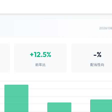
2026/0
+12.5%
-%
前年比
配当性向