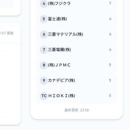
4
(株)フジクラ
7
5
富士通(株)
6
8/07 更新
6
三菱マテリアル(株)
6
7
三菱電機(株)
6
8
(株)ＪＰＭＣ
5
9
カナデビア(株)
5
TC
ＨＩＯＫＩ(株)
5
最終更新: 23:56