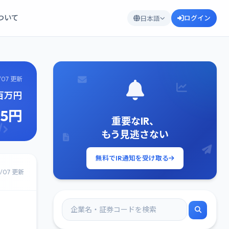
について
ログイン
日本語
/07 更新
2百万円
25円
重要なIR、
もう見逃さない
無料でIR通知を受け取る
8/07 更新