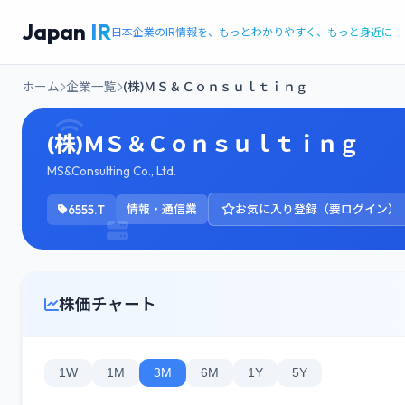
Japan
IR
日本企業のIR情報を、もっとわかりやすく、もっと身近に
ホーム
企業一覧
(株)ＭＳ＆Ｃｏｎｓｕｌｔｉｎｇ
(株)ＭＳ＆Ｃｏｎｓｕｌｔｉｎｇ
MS&Consulting Co., Ltd.
6555.T
情報・通信業
お気に入り登録（要ログイン）
株価チャート
1W
1M
3M
6M
1Y
5Y