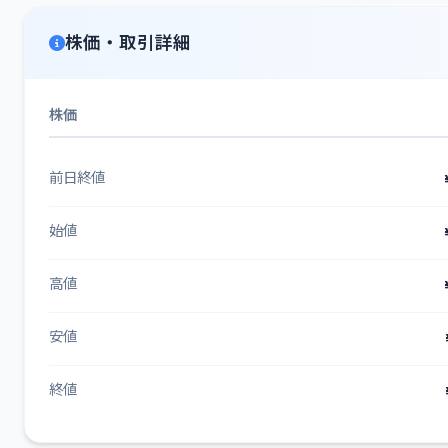
株価・取引詳細
株価
前日終値
始値
高値
安値
終値