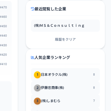
最近閲覧した企業
(株)ＭＳ＆Ｃｏｎｓｕｌｔｉｎｇ
履歴をクリア
人気企業ランキング
1
日本オラクル(株)
8
2
伊藤忠商事(株)
8
3
(株)しまむら
7