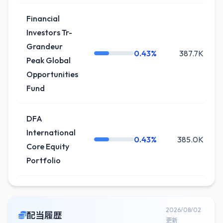
Financial
Investors Tr-
Grandeur
0.43%
387.7K
Peak Global
Opportunities
Fund
DFA
International
0.43%
385.0K
Core Equity
Portfolio
2026/08/02
配当履歴
更新