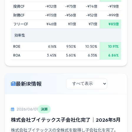
投資CF
-¥32億
-¥75億
-¥74億
-¥78億
財務CF
-¥115億
-¥56億
-¥52億
-¥99億
フリーCF
¥46億
¥11億
¥71億
¥85億
効率性
ROE
6.16%
9.50%
10.50%
10.91%
ROA
3.45%
5.60%
6.35%
6.86%
最新IR情報
2026/06/01
決算
株式会社ブイテックス子会社化完了｜2026年5月
株式会社ブイテックスの全株式を取得し子会社化を完了。