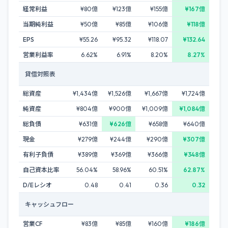
経常利益
¥80億
¥123億
¥155億
¥167億
当期純利益
¥50億
¥85億
¥106億
¥118億
EPS
¥55.26
¥95.32
¥118.07
¥132.64
営業利益率
6.62%
6.91%
8.20%
8.27%
貸借対照表
総資産
¥1,434億
¥1,526億
¥1,667億
¥1,724億
純資産
¥804億
¥900億
¥1,009億
¥1,084億
総負債
¥631億
¥626億
¥658億
¥640億
現金
¥279億
¥244億
¥290億
¥307億
有利子負債
¥389億
¥369億
¥366億
¥348億
自己資本比率
56.04%
58.96%
60.51%
62.87%
D/Eレシオ
0.48
0.41
0.36
0.32
キャッシュフロー
営業CF
¥83億
¥85億
¥160億
¥186億