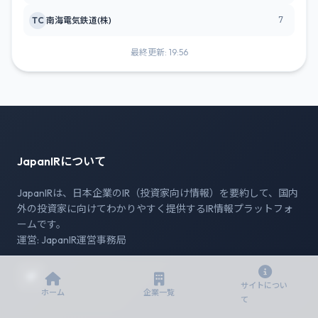
7
TC
南海電気鉄道(株)
最終更新: 19:56
JapanIRについて
JapanIRは、日本企業のIR（投資家向け情報）を要約して、国内
外の投資家に向けてわかりやすく提供するIR情報プラットフォ
ームです。
運営: JapanIR運営事務局
サイトについ
ホーム
企業一覧
て