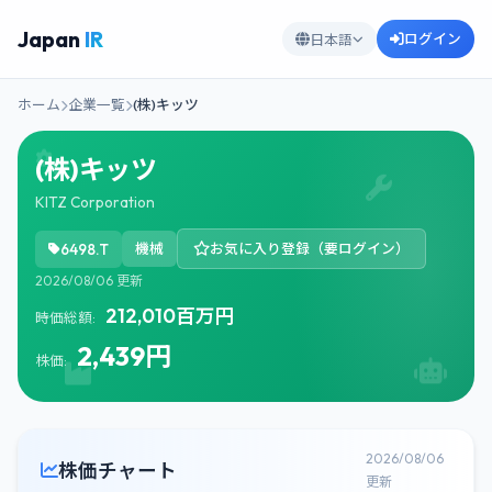
Japan
IR
ログイン
日本語
ホーム
企業一覧
(株)キッツ
(株)キッツ
KITZ Corporation
6498.T
機械
お気に入り登録（要ログイン）
2026/08/06 更新
212,010百万円
時価総額:
2,439円
株価:
2026/08/06
株価チャート
更新