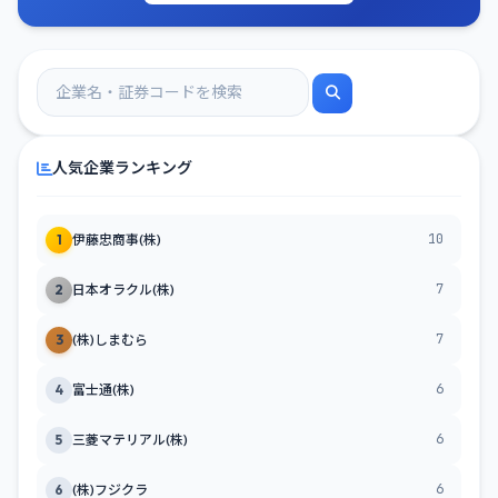
人気企業ランキング
10
1
伊藤忠商事(株)
7
2
日本オラクル(株)
7
3
(株)しまむら
6
4
富士通(株)
6
5
三菱マテリアル(株)
6
6
(株)フジクラ