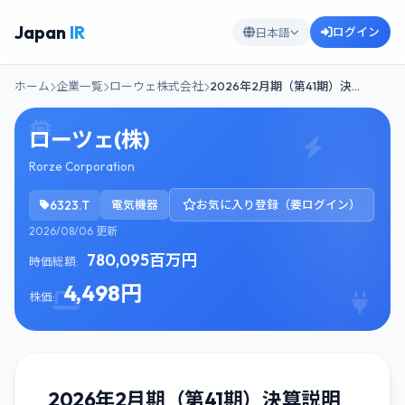
Japan
IR
ログイン
日本語
ホーム
企業一覧
ローウェ株式会社
2026年2月期（第41期）決…
ローツェ(株)
Rorze Corporation
6323.T
電気機器
お気に入り登録（要ログイン）
2026/08/06 更新
780,095百万円
時価総額:
4,498円
株価:
2026年2月期（第41期）決算説明