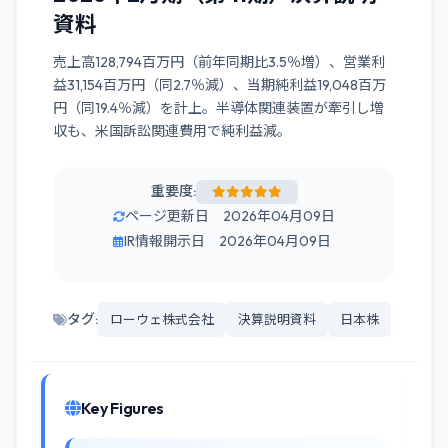
資料
売上高128,794百万円（前年同期比3.5％増）、営業利
益31,154百万円（同2.7％減）、当期純利益19,048百万
円（同19.4％減）を計上。半導体関連装置が牽引し増
収も、米国訴訟関連費用で純利益減。
重要度:
ページ更新日 2026年04月09日
IR情報開示日 2026年04月09日
タグ:
ローウェ株式会社
決算説明資料
日本株
Key Figures