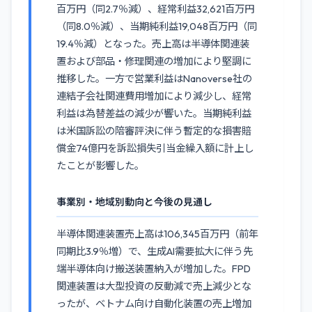
百万円（同2.7％減）、経常利益32,621百万円
（同8.0％減）、当期純利益19,048百万円（同
19.4％減）となった。売上高は半導体関連装
置および部品・修理関連の増加により堅調に
推移した。一方で営業利益はNanoverse社の
連結子会社関連費用増加により減少し、経常
利益は為替差益の減少が響いた。当期純利益
は米国訴訟の陪審評決に伴う暫定的な損害賠
償金74億円を訴訟損失引当金繰入額に計上し
たことが影響した。
事業別・地域別動向と今後の見通し
半導体関連装置売上高は106,345百万円（前年
同期比3.9％増）で、生成AI需要拡大に伴う先
端半導体向け搬送装置納入が増加した。FPD
関連装置は大型投資の反動減で売上減少とな
ったが、ベトナム向け自動化装置の売上増加