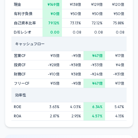
現金
¥149億
¥138億
¥129億
¥120億
有利子負債
¥0億
¥50億
¥50億
¥50億
自己資本比率
79.12%
73.13%
72.12%
75.88%
D/Eレシオ
0.00
0.08
0.08
0.08
キャッシュフロー
営業CF
¥15億
-¥5億
¥47億
¥17億
投資CF
-¥28億
-¥38億
-¥33億
¥4億
財務CF
-¥10億
¥38億
-¥24億
-¥31億
フリーCF
¥15億
-¥5億
¥47億
¥17億
効率性
ROE
3.63%
4.03%
6.34%
5.47%
ROA
2.87%
2.95%
4.57%
4.15%