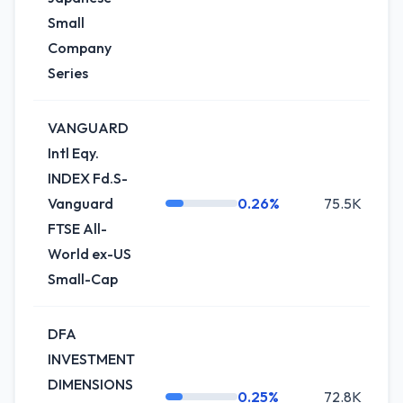
Small
Company
Series
VANGUARD
Intl Eqy.
INDEX Fd.S-
Vanguard
0.26%
75.5K
+
FTSE All-
World ex-US
Small-Cap
DFA
INVESTMENT
DIMENSIONS
0.25%
72.8K
0