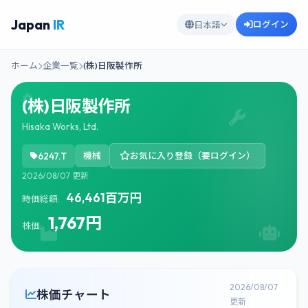
Japan
IR
ログイン
日本語
ホーム
企業一覧
(株)日阪製作所
(株)日阪製作所
Hisaka Works, Ltd.
6247.T
機械
お気に入り登録（要ログイン）
2026/08/07 更新
46,461百万円
時価総額:
1,767円
株価:
2026/08/07
株価チャート
更新