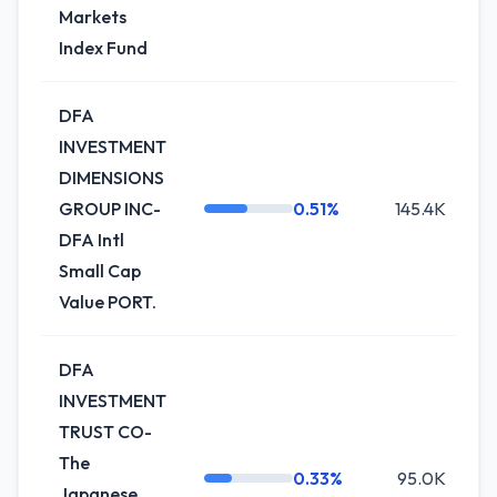
Markets
Index Fund
DFA
INVESTMENT
DIMENSIONS
GROUP INC-
0.51%
145.4K
0
DFA Intl
Small Cap
Value PORT.
DFA
INVESTMENT
TRUST CO-
The
0.33%
95.0K
0
Japanese