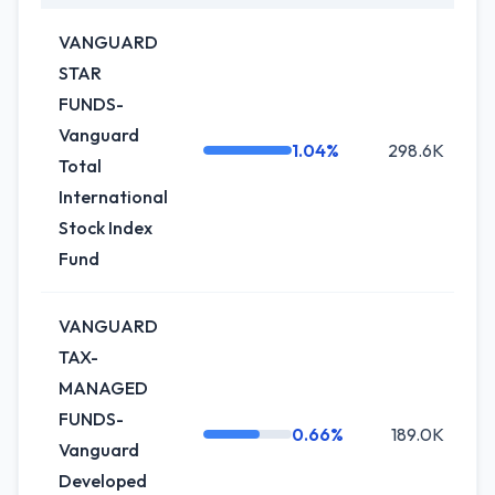
VANGUARD
STAR
FUNDS-
Vanguard
1.04%
298.6K
0
Total
International
Stock Index
Fund
VANGUARD
TAX-
MANAGED
FUNDS-
0.66%
189.0K
0
Vanguard
Developed