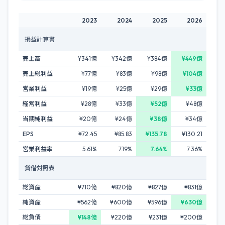
2023
2024
2025
2026
損益計算書
売上高
¥341億
¥342億
¥384億
¥449億
売上総利益
¥77億
¥83億
¥98億
¥104億
営業利益
¥19億
¥25億
¥29億
¥33億
経常利益
¥28億
¥33億
¥52億
¥48億
当期純利益
¥20億
¥24億
¥38億
¥34億
EPS
¥72.45
¥85.83
¥135.78
¥130.21
営業利益率
5.61%
7.19%
7.64%
7.36%
貸借対照表
総資産
¥710億
¥820億
¥827億
¥831億
純資産
¥562億
¥600億
¥596億
¥630億
総負債
¥148億
¥220億
¥231億
¥200億