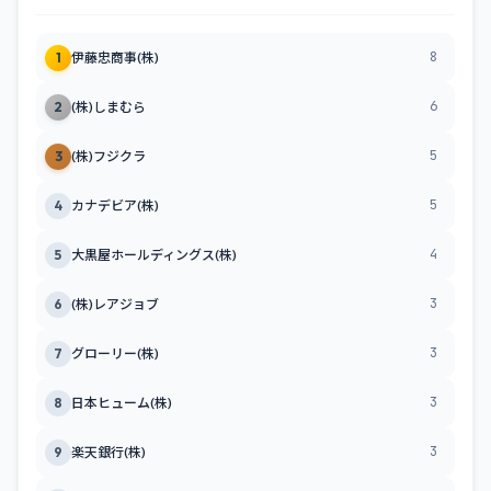
8
1
伊藤忠商事(株)
6
2
(株)しまむら
5
3
(株)フジクラ
5
4
カナデビア(株)
4
5
大黒屋ホールディングス(株)
3
6
(株)レアジョブ
3
7
グローリー(株)
3
8
日本ヒューム(株)
3
9
楽天銀行(株)