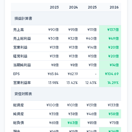
2023
2024
2025
2026
損益計算書
売上高
¥90億
¥95億
¥111億
¥137億
売上総利益
¥30億
¥32億
¥40億
¥49億
営業利益
¥13億
¥13億
¥14億
¥20億
経常利益
¥13億
¥13億
¥15億
¥20億
当期純利益
¥8億
¥8億
¥11億
¥14億
EPS
¥65.84
¥62.19
-
¥104.69
営業利益率
13.98%
13.42%
12.43%
14.29%
貸借対照表
総資産
¥100億
¥101億
¥131億
¥133億
純資産
¥35億
¥38億
¥46億
¥58億
総負債
¥65億
¥63億
¥85億
¥75億
現金
¥16億
¥15億
¥24億
¥26億