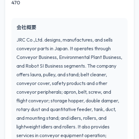
470
会社概要
JRC Co.,Ltd. designs, manufactures, and sells
conveyor parts in Japan. It operates through
Conveyor Business, Environmental Plant Business,
and Robot SI Business segments. The company
offers laura, pulley, and stand; belt cleaner,
conveyor cover, safety products and other
conveyor peripherals; apron, belt, screw, and
flight conveyor; storage hopper, double damper,
rotary dust and quantitative feeder, tank, duct,
and mounting stand; and idlers, rollers, and
lightweight idlers and rollers. It also provides
services in conveyor equipment operation;