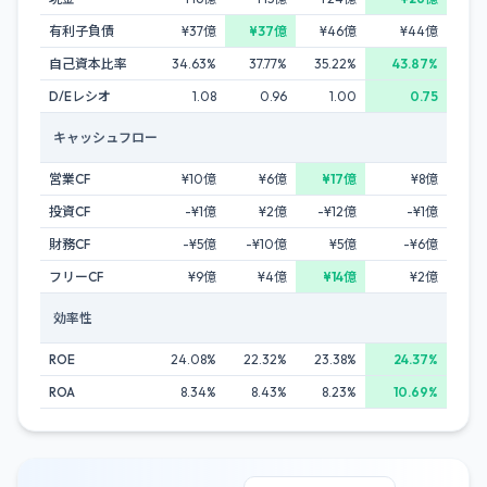
有利子負債
¥37億
¥37億
¥46億
¥44億
自己資本比率
34.63%
37.77%
35.22%
43.87%
D/Eレシオ
1.08
0.96
1.00
0.75
キャッシュフロー
営業CF
¥10億
¥6億
¥17億
¥8億
投資CF
-¥1億
¥2億
-¥12億
-¥1億
財務CF
-¥5億
-¥10億
¥5億
-¥6億
フリーCF
¥9億
¥4億
¥14億
¥2億
効率性
ROE
24.08%
22.32%
23.38%
24.37%
ROA
8.34%
8.43%
8.23%
10.69%