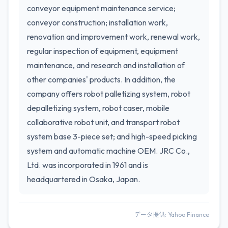
conveyor equipment maintenance service;
conveyor construction; installation work,
renovation and improvement work, renewal work,
regular inspection of equipment, equipment
maintenance, and research and installation of
other companies' products. In addition, the
company offers robot palletizing system, robot
depalletizing system, robot caser, mobile
collaborative robot unit, and transport robot
system base 3-piece set; and high-speed picking
system and automatic machine OEM. JRC Co.,
Ltd. was incorporated in 1961 and is
headquartered in Osaka, Japan.
データ提供: Yahoo Finance