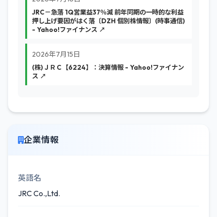
JRC－急落 1Q営業益37％減 前年同期の一時的な利益
押し上げ要因がはく落〔DZH 個別株情報〕(時事通信)
- Yahoo!ファイナンス ↗
2026年7月15日
(株)ＪＲＣ【6224】：決算情報 - Yahoo!ファイナン
ス ↗
企業情報
英語名
JRC Co.,Ltd.