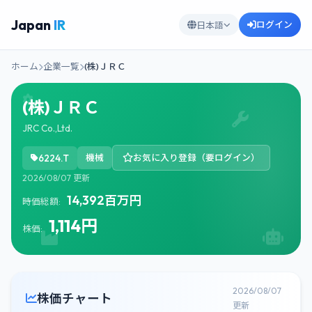
Japan
IR
ログイン
日本語
ホーム
企業一覧
(株)ＪＲＣ
(株)ＪＲＣ
JRC Co.,Ltd.
6224.T
機械
お気に入り登録（要ログイン）
2026/08/07 更新
14,392百万円
時価総額:
1,114円
株価:
2026/08/07
株価チャート
更新