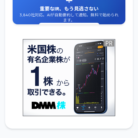
重要なIR、もう見逃さない
3,840社対応。AIが自動要約して通知。無料で始められ
ます。
無料でIR通知を受け取る