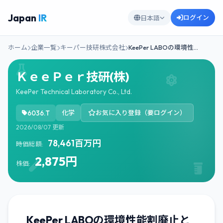
Japan
IR
ログイン
日本語
ホーム
企業一覧
キーパー技研株式会社
KeePer LABOの環境性…
ＫｅｅＰｅｒ技研(株)
KeePer Technical Laboratory Co., Ltd.
6036.T
化学
お気に入り登録（要ログイン）
2026/08/07 更新
78,461百万円
時価総額:
2,875円
株価:
KeePer LABOの環境性能割廃止と