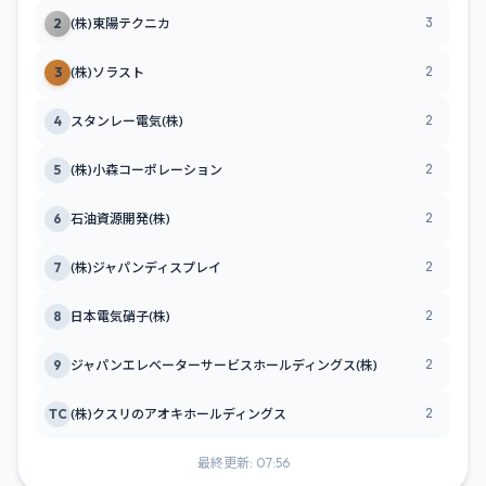
3
2
(株)東陽テクニカ
2
3
(株)ソラスト
2
4
スタンレー電気(株)
2
5
(株)小森コーポレーション
2
6
石油資源開発(株)
2
7
(株)ジャパンディスプレイ
2
8
日本電気硝子(株)
2
9
ジャパンエレベーターサービスホールディングス(株)
2
TC
(株)クスリのアオキホールディングス
最終更新: 07:56