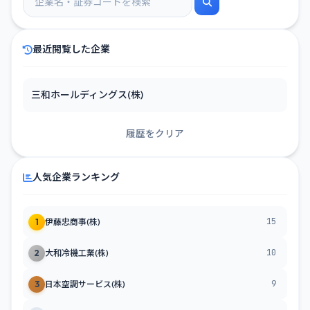
最近閲覧した企業
三和ホールディングス(株)
履歴をクリア
人気企業ランキング
15
1
伊藤忠商事(株)
10
2
大和冷機工業(株)
9
3
日本空調サービス(株)