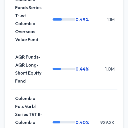
Funds Series
Trust-
0.49%
1.1M
Columbia
Overseas
Value Fund
AQR Funds-
AQR Long-
0.44%
1.0M
+
Short Equity
Fund
Columbia
Fd.s Varbl
Series TRT II-
Columbia
0.40%
929.2K
-