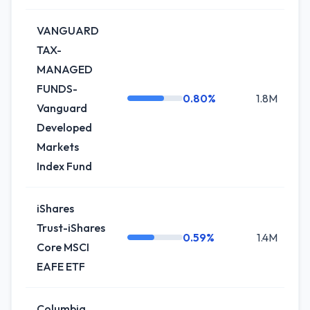
VANGUARD
TAX-
MANAGED
FUNDS-
0.80%
1.8M
+
Vanguard
Developed
Markets
Index Fund
iShares
Trust-iShares
0.59%
1.4M
Core MSCI
EAFE ETF
Columbia