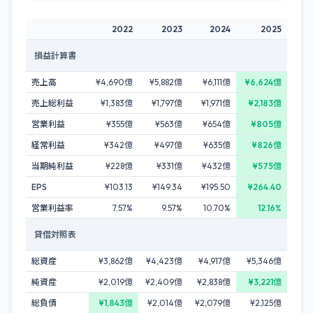
2022
2023
2024
2025
損益計算書
売上高
¥4,690億
¥5,882億
¥6,111億
¥6,624億
売上総利益
¥1,383億
¥1,797億
¥1,971億
¥2,183億
営業利益
¥355億
¥563億
¥654億
¥805億
経常利益
¥342億
¥497億
¥635億
¥826億
当期純利益
¥228億
¥331億
¥432億
¥575億
EPS
¥103.13
¥149.34
¥195.50
¥264.40
営業利益率
7.57%
9.57%
10.70%
12.16%
貸借対照表
総資産
¥3,862億
¥4,423億
¥4,917億
¥5,346億
純資産
¥2,019億
¥2,409億
¥2,838億
¥3,221億
総負債
¥1,843億
¥2,014億
¥2,079億
¥2,125億