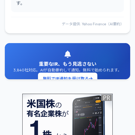
す。
データ提供: Yahoo Finance（AI要約）
重要なIR、もう見逃さない
3,840社対応。AIが自動要約して通知。無料で始められます。
無料でIR通知を受け取る