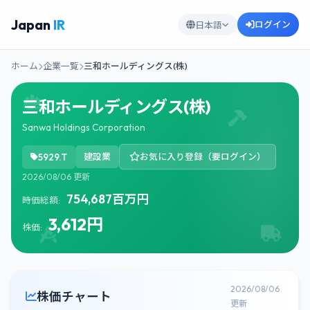
Japan
IR
ログイン
日本語
ホーム
企業一覧
三和ホールディングス(株)
三和ホールディングス(株)
Sanwa Holdings Corporation
5929.T
建設業
お気に入り登録（要ログイン）
2026/08/06 更新
754,687百万円
時価総額:
3,612円
株価:
2026/08/06
株価チャート
更新